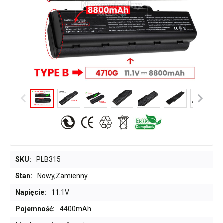
SKU:
PLB315
Stan:
Nowy,Zamienny
Napięcie:
11.1V
Pojemność:
4400mAh