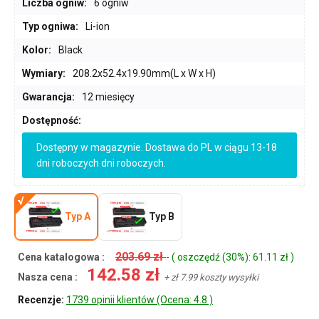
Liczba ogniw:
6 ogniw
Typ ogniwa:
Li-ion
Kolor:
Black
Wymiary:
208.2x52.4x19.90mm(L x W x H)
Gwarancja:
12 miesięcy
Dostępność:
Dostępny w magazynie. Dostawa do PL w ciągu 13-18
dni roboczych dni roboczych.
Typ A
Typ B
203.69 zł
Cena katalogowa :
- ( oszczędź (30%): 61.11 zł )
142.58 zł
Nasza cena :
+ zł 7.99 koszty wysyłki
Recenzje:
1739 opinii klientów (Ocena: 4.8 )