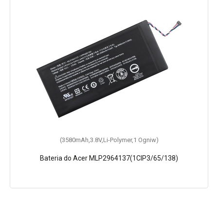
(3580mAh,3.8V,Li-Polymer,1 Ogniw)
Bateria do Acer MLP2964137(1CIP3/65/138)