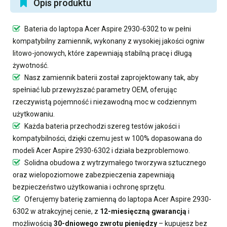
Opis produktu
Bateria do laptopa Acer Aspire 2930-6302
to w pełni
kompatybilny zamiennik, wykonany z wysokiej jakości ogniw
litowo-jonowych, które zapewniają stabilną pracę i długą
żywotność.
Nasz
zamiennik baterii
został zaprojektowany tak, aby
spełniać lub przewyższać parametry OEM, oferując
rzeczywistą pojemność i niezawodną moc w codziennym
użytkowaniu.
Każda bateria przechodzi szereg testów jakości i
kompatybilności, dzięki czemu jest w 100% dopasowana do
modeli Acer Aspire 2930-6302 i działa bezproblemowo.
Solidna obudowa z wytrzymałego tworzywa sztucznego
oraz wielopoziomowe zabezpieczenia zapewniają
bezpieczeństwo użytkowania i ochronę sprzętu.
Oferujemy
baterię zamienną do laptopa Acer Aspire 2930-
6302
w atrakcyjnej cenie, z
12-miesięczną gwarancją
i
możliwością
30-dniowego zwrotu pieniędzy
– kupujesz bez