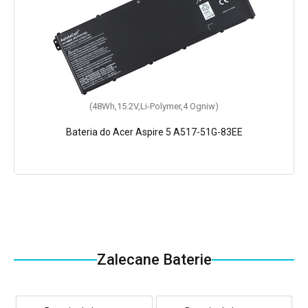
(48Wh,15.2V,Li-Polymer,4 Ogniw)
Bateria do Acer Aspire 5 A517-51G-83EE
Zalecane Baterie