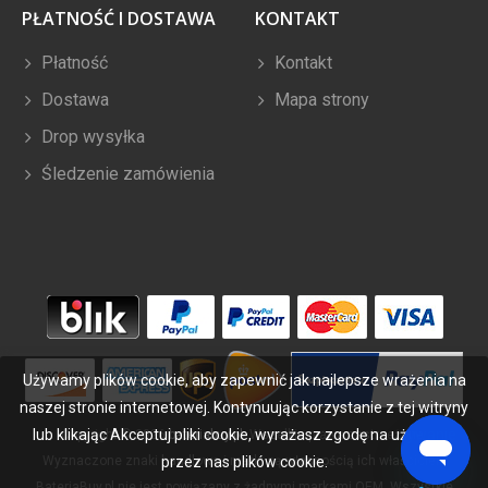
PŁATNOŚĆ I DOSTAWA
KONTAKT
Płatność
Kontakt
Dostawa
Mapa strony
Drop wysyłka
Śledzenie zamówienia
Używamy plików cookie, aby zapewnić jak najlepsze wrażenia na
naszej stronie internetowej. Kontynuując korzystanie z tej witryny
lub klikając Akceptuj pliki cookie, wyrażasz zgodę na używanie
Copyright ©
2026
bateriabuy.pl
. Wszelkie prawa zastrzeżone.
Wyznaczone znaki handlowe i marki są własnością ich właścicieli.
przez nas plików cookie.
BateriaBuy.pl nie jest powiązany z żadnymi markami OEM. Wszystkie