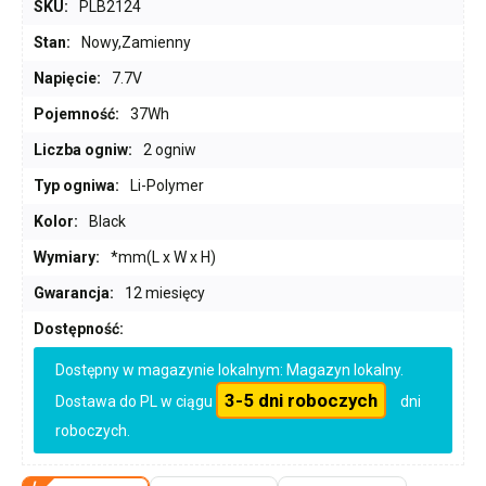
SKU:
PLB2124
Stan:
Nowy,Zamienny
Napięcie:
7.7V
Pojemność:
37Wh
Liczba ogniw:
2 ogniw
Typ ogniwa:
Li-Polymer
Kolor:
Black
Wymiary:
*mm(L x W x H)
Gwarancja:
12 miesięcy
Dostępność:
Dostępny w magazynie lokalnym: Magazyn lokalny.
3-5 dni roboczych
Dostawa do PL w ciągu
dni
roboczych.