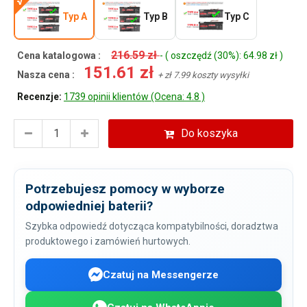
Typ A
Typ B
Typ C
216.59 zł
Cena katalogowa :
- ( oszczędź (30%): 64.98 zł )
151.61 zł
Nasza cena :
+ zł 7.99 koszty wysyłki
Recenzje:
1739 opinii klientów (Ocena: 4.8 )
Do koszyka
Potrzebujesz pomocy w wyborze
odpowiedniej baterii?
Szybka odpowiedź dotycząca kompatybilności, doradztwa
produktowego i zamówień hurtowych.
Czatuj na Messengerze