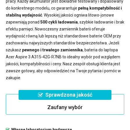
pracy. Każdy akumulator jest dokładnie testowany i dopasowany
do konkretnego modelu, co gwarantuje
pełną kompatybilność i
stabilną wydajność
. Wysokiej jakości ogniwa litowo-jonowe
zapewniają ponad
500 cykli ładowania
, szybkie ładowanie i brak
efektu pamięci. Nowoczesny
zamiennik baterii
oferuje
wydajność równą lub lepszą niż standardowe baterie OEM przy
zachowaniu najwyższych standardów bezpieczeństwa. Jeżeli
szukasz
pewnego i trwałego zamiennika
,
bateria do laptopa
Acer Aspire 3 A315-42G-R7NB
to idealny wybór pod względem
jakości, kompatybilności i ceny. Nasz zespół obsługi klienta jest
zawsze gotowy, aby odpowiedzieć na Twoje pytania i pomóc w
zakupie.
Sprawdzona jakość
Zaufany wybór
Własne laboratorium badawcze