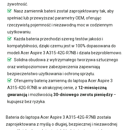
żywotność.
Nasz
zamiennik baterii
został zaprojektowany tak, aby
spełniać lub przewyższać parametry OEM, oferując
rzeczywistą pojemność i niezawodną moc w codziennym
użytkowaniu.
Każda bateria przechodzi szereg testów jakości i
kompatybilności, dzięki czemu jest w 100% dopasowana do
modeli Acer Aspire 3 A315-42G-R7NB i działa bezproblemowo.
Solidna obudowa z wytrzymałego tworzywa sztucznego
oraz wielopoziomowe zabezpieczenia zapewniają
bezpieczeństwo użytkowania i ochronę sprzętu.
Oferujemy
baterię zamienną do laptopa Acer Aspire 3
A315-42G-R7NB
w atrakcyjnej cenie, z
12-miesięczną
gwarancją
i możliwością
30-dniowego zwrotu pieniędzy
–
kupujesz bez ryzyka.
Bateria do laptopa Acer Aspire 3 A315-42G-R7NB
została
zaprojektowana z myślą o długiej, bezpiecznej i niezawodnej