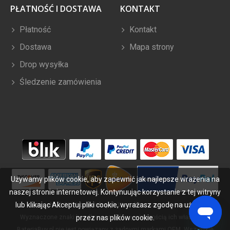
PŁATNOŚĆ I DOSTAWA
KONTAKT
Płatność
Kontakt
Dostawa
Mapa strony
Drop wysyłka
Śledzenie zamówienia
Używamy plików cookie, aby zapewnić jak najlepsze wrażenia na
naszej stronie internetowej. Kontynuując korzystanie z tej witryny
lub klikając Akceptuj pliki cookie, wyrażasz zgodę na używanie
Copyright ©
2026
bateriabuy.pl
. Wszelkie prawa zastrzeżone.
Wyznaczone znaki handlowe i marki są własnością ich właścicieli.
przez nas plików cookie.
BateriaBuy.pl nie jest powiązany z żadnymi markami OEM. Wszystkie