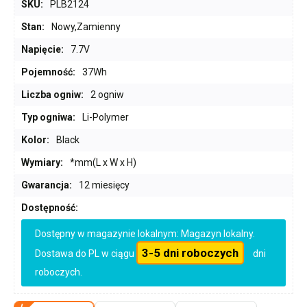
SKU:
PLB2124
Stan:
Nowy,Zamienny
Napięcie:
7.7V
Pojemność:
37Wh
Liczba ogniw:
2 ogniw
Typ ogniwa:
Li-Polymer
Kolor:
Black
Wymiary:
*mm(L x W x H)
Gwarancja:
12 miesięcy
Dostępność:
Dostępny w magazynie lokalnym: Magazyn lokalny.
3-5 dni roboczych
Dostawa do PL w ciągu
dni
roboczych.