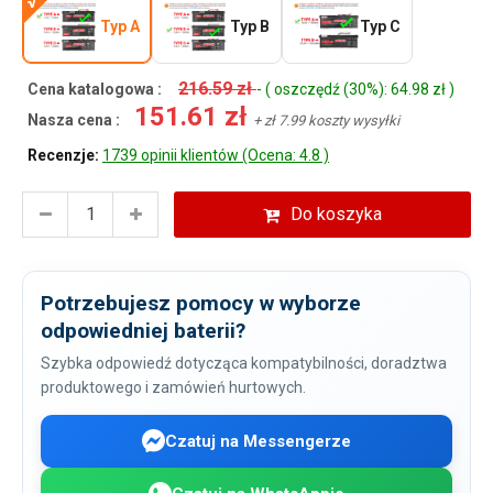
Typ A
Typ B
Typ C
216.59 zł
Cena katalogowa :
- ( oszczędź (30%): 64.98 zł )
151.61 zł
Nasza cena :
+ zł 7.99 koszty wysyłki
Recenzje:
1739 opinii klientów (Ocena: 4.8 )
Do koszyka
Potrzebujesz pomocy w wyborze
odpowiedniej baterii?
Szybka odpowiedź dotycząca kompatybilności, doradztwa
produktowego i zamówień hurtowych.
Czatuj na Messengerze