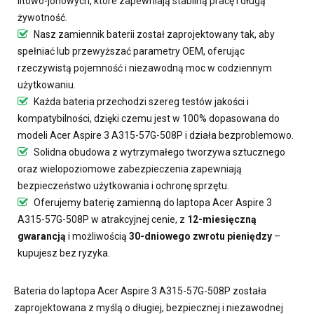
litowo-jonowych, które zapewniają stabilną pracę i długą
żywotność.
Nasz
zamiennik baterii
został zaprojektowany tak, aby
spełniać lub przewyższać parametry OEM, oferując
rzeczywistą pojemność i niezawodną moc w codziennym
użytkowaniu.
Każda bateria przechodzi szereg testów jakości i
kompatybilności, dzięki czemu jest w 100% dopasowana do
modeli Acer Aspire 3 A315-57G-508P i działa bezproblemowo.
Solidna obudowa z wytrzymałego tworzywa sztucznego
oraz wielopoziomowe zabezpieczenia zapewniają
bezpieczeństwo użytkowania i ochronę sprzętu.
Oferujemy
baterię zamienną do laptopa Acer Aspire 3
A315-57G-508P
w atrakcyjnej cenie, z
12-miesięczną
gwarancją
i możliwością
30-dniowego zwrotu pieniędzy
–
kupujesz bez ryzyka.
Bateria do laptopa Acer Aspire 3 A315-57G-508P
została
zaprojektowana z myślą o długiej, bezpiecznej i niezawodnej