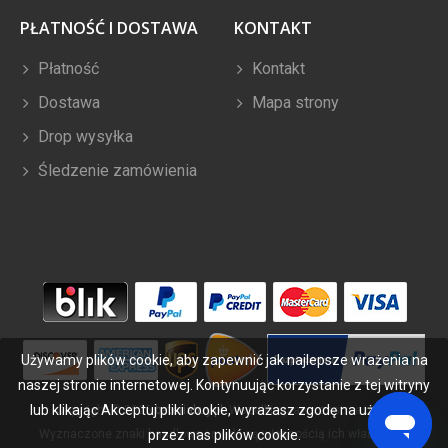
PŁATNOŚĆ I DOSTAWA
KONTAKT
Płatność
Kontakt
Dostawa
Mapa strony
Drop wysyłka
Śledzenie zamówienia
Używamy plików cookie, aby zapewnić jak najlepsze wrażenia na
naszej stronie internetowej. Kontynuując korzystanie z tej witryny
lub klikając Akceptuj pliki cookie, wyrażasz zgodę na używanie
Copyright ©
2026
bateriabuy.pl
. Wszelkie prawa zastrzeżone.
Wyznaczone znaki handlowe i marki są własnością ich właścicieli.
przez nas plików cookie.