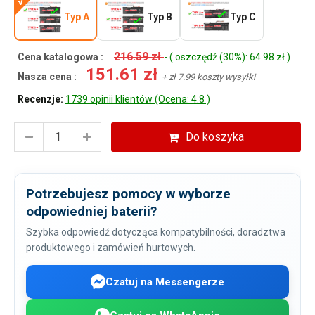
Typ A
Typ B
Typ C
216.59 zł
Cena katalogowa :
- ( oszczędź (30%): 64.98 zł )
151.61 zł
Nasza cena :
+ zł 7.99 koszty wysyłki
Recenzje:
1739 opinii klientów (Ocena: 4.8 )
Do koszyka
Potrzebujesz pomocy w wyborze
odpowiedniej baterii?
Szybka odpowiedź dotycząca kompatybilności, doradztwa
produktowego i zamówień hurtowych.
Czatuj na Messengerze