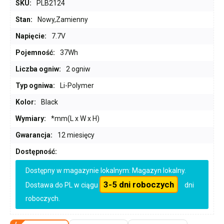
SKU:
PLB2124
Stan:
Nowy,Zamienny
Napięcie:
7.7V
Pojemność:
37Wh
Liczba ogniw:
2 ogniw
Typ ogniwa:
Li-Polymer
Kolor:
Black
Wymiary:
*mm(L x W x H)
Gwarancja:
12 miesięcy
Dostępność:
Dostępny w magazynie lokalnym: Magazyn lokalny.
3-5 dni roboczych
Dostawa do PL w ciągu
dni
roboczych.