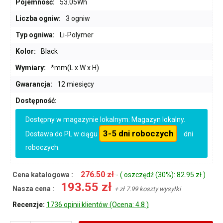
Pojemność:
53.05Wh
Liczba ogniw:
3 ogniw
Typ ogniwa:
Li-Polymer
Kolor:
Black
Wymiary:
*mm(L x W x H)
Gwarancja:
12 miesięcy
Dostępność:
Dostępny w magazynie lokalnym: Magazyn lokalny.
3-5 dni roboczych
Dostawa do PL w ciągu
dni
roboczych.
276.50 zł
Cena katalogowa :
- ( oszczędź (30%): 82.95 zł )
193.55 zł
Nasza cena :
+ zł 7.99 koszty wysyłki
Recenzje:
1736 opinii klientów (Ocena: 4.8 )