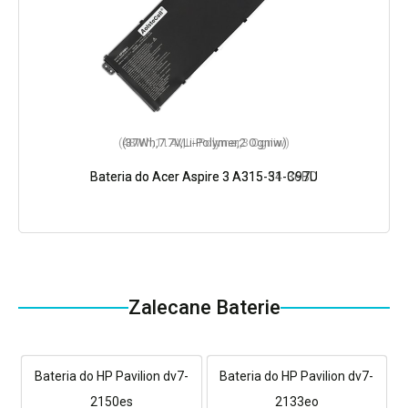
(37Wh,7.7V,Li-Polymer,2 Ogniw)
Bateria do Acer Aspire 3 A315-31-C97U
Zalecane Baterie
Bateria do HP Pavilion dv7-
Bateria do HP Pavilion dv7-
2150es
2133eo