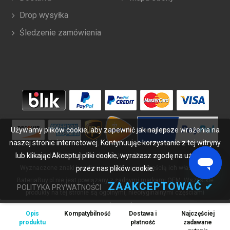
Drop wysyłka
Śledzenie zamówienia
Używamy plików cookie, aby zapewnić jak najlepsze wrażenia na
naszej stronie internetowej. Kontynuując korzystanie z tej witryny
lub klikając Akceptuj pliki cookie, wyrażasz zgodę na używanie
Copyright ©
2026
bateriabuy.pl
. Wszelkie prawa zastrzeżone.
Wyznaczone znaki handlowe i marki są własnością ich właścicieli.
przez nas plików cookie.
BateriaBuy.pl nie jest powiązany z żadnymi markami OEM. Wszystkie
ZAAKCEPTOWAĆ
✔
POLITYKA PRYWATNOŚCI
produkty na tej stronie są ogólnymi, nieoryginalnymi częściami
zamiennymi.
Opis
Kompatybilność
Dostawa i
Najczęściej
Wymienione nazwy marek i oznaczenia modeli mają jedynie na celu
produktu
płatność
zadawane
wykazanie zgodności tych produktów z różnymi urządzeniami.