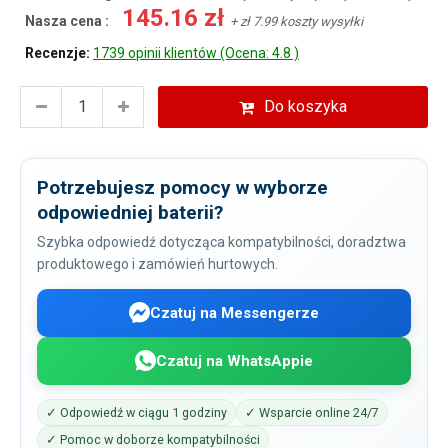
145.16 zł
Nasza cena :
+ zł 7.99 koszty wysyłki
Recenzje:
1739 opinii klientów (Ocena: 4.8 )
Do koszyka
Potrzebujesz pomocy w wyborze
odpowiedniej baterii?
Szybka odpowiedź dotycząca kompatybilności, doradztwa
produktowego i zamówień hurtowych.
Czatuj na Messengerze
Czatuj na WhatsAppie
✓ Odpowiedź w ciągu 1 godziny
✓ Wsparcie online 24/7
✓ Pomoc w doborze kompatybilności