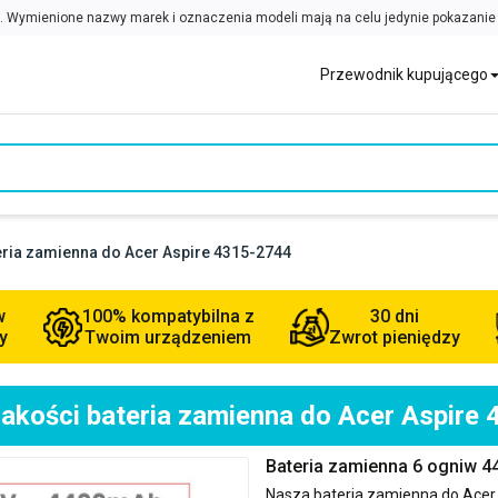
Przewodnik kupującego
eria zamienna do Acer Aspire 4315-2744
w
100% kompatybilna z
30 dni
y
Twoim urządzeniem
Zwrot pieniędzy
jakości bateria zamienna do Acer Aspire
Bateria zamienna 6 ogniw 4
Nasza bateria zamienna do
Acer