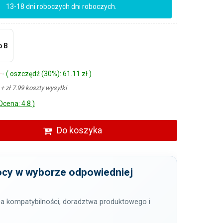
13-18 dni roboczych dni roboczych.
p B
ł
- ( oszczędź (30%): 61.11 zł )
ł
+ zł 7.99 koszty wysyłki
Ocena: 4.8 )
Do koszyka
cy w wyborze odpowiedniej
a kompatybilności, doradztwa produktowego i