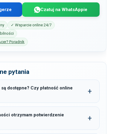
gerze
Czatuj na WhatsAppie
iny
✓ Wsparcie online 24/7
ilności
Acer? Poradnik
ne pytania
 są dostępne? Czy płatność online
ności otrzymam potwierdzenie