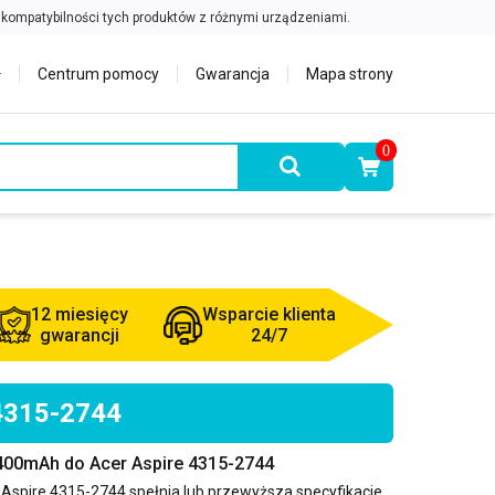
Centrum pomocy
Gwarancja
Mapa strony
0
12 miesięcy
Wsparcie klienta
gwarancji
24/7
 4315-2744
400mAh do Acer Aspire 4315-2744
 Aspire 4315-2744
spełnia lub przewyższa specyfikacje