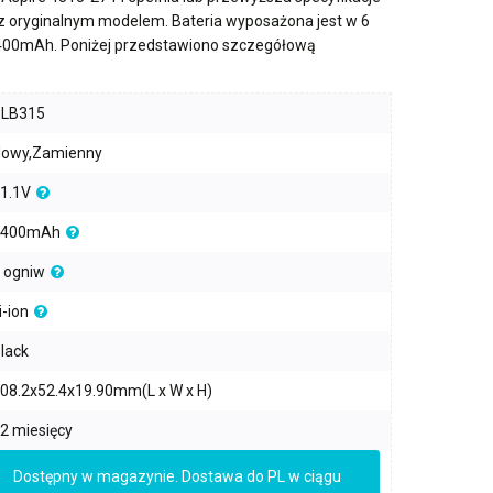
 z oryginalnym modelem. Bateria wyposażona jest w
6
400mAh
. Poniżej przedstawiono szczegółową
PLB315
owy,Zamienny
1.1V
4400mAh
 ogniw
i-ion
lack
08.2x52.4x19.90mm(L x W x H)
2 miesięcy
Dostępny w magazynie. Dostawa do PL w ciągu