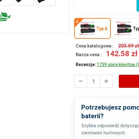
Typ A
Ty
203.69 z
Cena katalogowa :
142.58 z
Nasza cena :
Recenzje:
1739 opinii klientów (
Potrzebujesz pomo
baterii?
Szybka odpowiedź dotycząc
zamówień hurtowych.