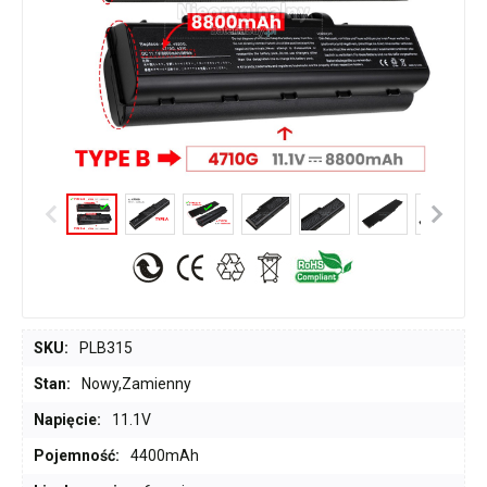
SKU:
PLB315
Stan:
Nowy,Zamienny
Napięcie:
11.1V
Pojemność:
4400mAh