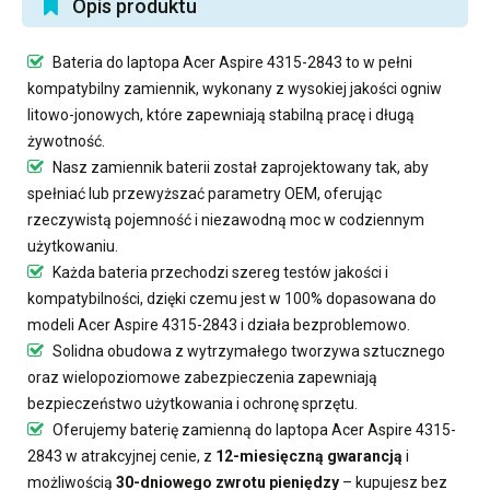
Opis produktu
Bateria do laptopa Acer Aspire 4315-2843
to w pełni
kompatybilny zamiennik, wykonany z wysokiej jakości ogniw
litowo-jonowych, które zapewniają stabilną pracę i długą
żywotność.
Nasz
zamiennik baterii
został zaprojektowany tak, aby
spełniać lub przewyższać parametry OEM, oferując
rzeczywistą pojemność i niezawodną moc w codziennym
użytkowaniu.
Każda bateria przechodzi szereg testów jakości i
kompatybilności, dzięki czemu jest w 100% dopasowana do
modeli Acer Aspire 4315-2843 i działa bezproblemowo.
Solidna obudowa z wytrzymałego tworzywa sztucznego
oraz wielopoziomowe zabezpieczenia zapewniają
bezpieczeństwo użytkowania i ochronę sprzętu.
Oferujemy
baterię zamienną do laptopa Acer Aspire 4315-
2843
w atrakcyjnej cenie, z
12-miesięczną gwarancją
i
możliwością
30-dniowego zwrotu pieniędzy
– kupujesz bez