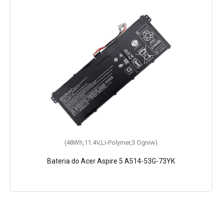
(48Wh,11.4V,Li-Polymer,3 Ogniw)
Bateria do Acer Aspire 5 A514-53G-73YK