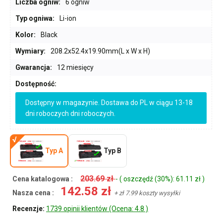
Liczba ogniw:
6 ogniw
Typ ogniwa:
Li-ion
Kolor:
Black
Wymiary:
208.2x52.4x19.90mm(L x W x H)
Gwarancja:
12 miesięcy
Dostępność:
Dostępny w magazynie. Dostawa do PL w ciągu 13-18
dni roboczych dni roboczych.
Typ A
Typ B
203.69 zł
Cena katalogowa :
- ( oszczędź (30%): 61.11 zł )
142.58 zł
Nasza cena :
+ zł 7.99 koszty wysyłki
Recenzje:
1739 opinii klientów (Ocena: 4.8 )