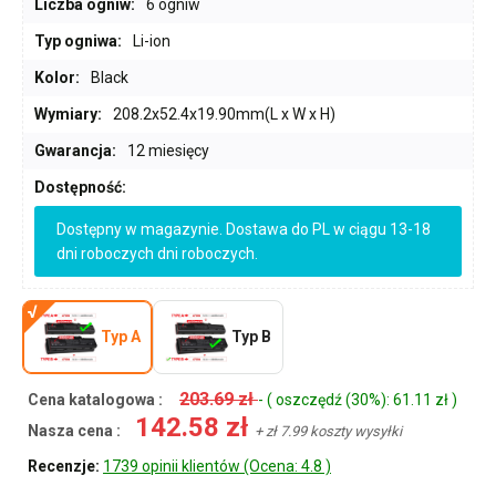
Liczba ogniw:
6 ogniw
Typ ogniwa:
Li-ion
Kolor:
Black
Wymiary:
208.2x52.4x19.90mm(L x W x H)
Gwarancja:
12 miesięcy
Dostępność:
Dostępny w magazynie. Dostawa do PL w ciągu 13-18
dni roboczych dni roboczych.
Typ A
Typ B
203.69 zł
Cena katalogowa :
- ( oszczędź (30%): 61.11 zł )
142.58 zł
Nasza cena :
+ zł 7.99 koszty wysyłki
Recenzje:
1739 opinii klientów (Ocena: 4.8 )