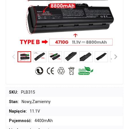
SKU:
PLB315
Stan:
Nowy,Zamienny
Napięcie:
11.1V
Pojemność:
4400mAh