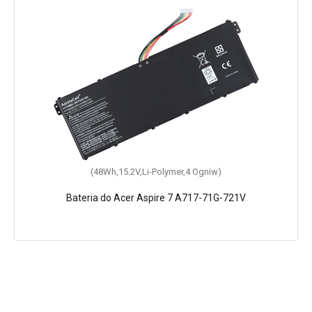
(48Wh,15.2V,Li-Polymer,4 Ogniw)
Bateria do Acer Aspire 7 A717-71G-721V