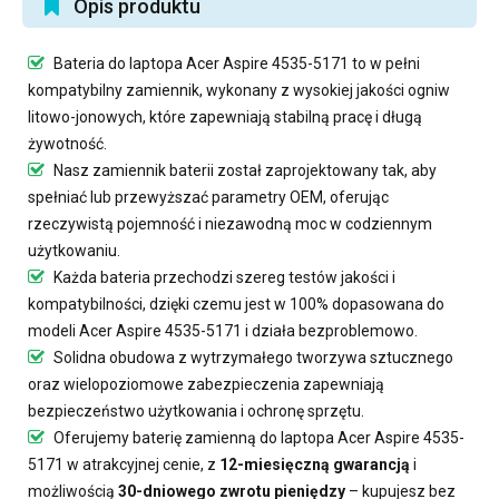
Opis produktu
Bateria do laptopa Acer Aspire 4535-5171
to w pełni
kompatybilny zamiennik, wykonany z wysokiej jakości ogniw
litowo-jonowych, które zapewniają stabilną pracę i długą
żywotność.
Nasz
zamiennik baterii
został zaprojektowany tak, aby
spełniać lub przewyższać parametry OEM, oferując
rzeczywistą pojemność i niezawodną moc w codziennym
użytkowaniu.
Każda bateria przechodzi szereg testów jakości i
kompatybilności, dzięki czemu jest w 100% dopasowana do
modeli Acer Aspire 4535-5171 i działa bezproblemowo.
Solidna obudowa z wytrzymałego tworzywa sztucznego
oraz wielopoziomowe zabezpieczenia zapewniają
bezpieczeństwo użytkowania i ochronę sprzętu.
Oferujemy
baterię zamienną do laptopa Acer Aspire 4535-
5171
w atrakcyjnej cenie, z
12-miesięczną gwarancją
i
możliwością
30-dniowego zwrotu pieniędzy
– kupujesz bez