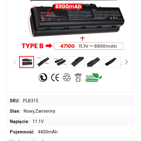
SKU:
PLB315
Stan:
Nowy,Zamienny
Napięcie:
11.1V
Pojemność:
4400mAh