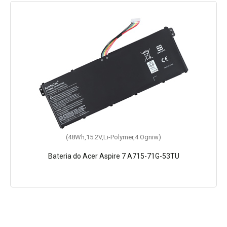
(48Wh,15.2V,Li-Polymer,4 Ogniw)
Bateria do Acer Aspire 7 A715-71G-53TU