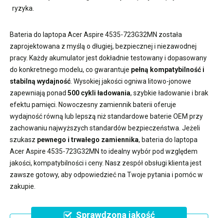
ryzyka.
Bateria do laptopa Acer Aspire 4535-723G32MN
została
zaprojektowana z myślą o długiej, bezpiecznej i niezawodnej
pracy. Każdy akumulator jest dokładnie testowany i dopasowany
do konkretnego modelu, co gwarantuje
pełną kompatybilność i
stabilną wydajność
. Wysokiej jakości ogniwa litowo-jonowe
zapewniają ponad
500 cykli ładowania
, szybkie ładowanie i brak
efektu pamięci. Nowoczesny
zamiennik baterii
oferuje
wydajność równą lub lepszą niż standardowe baterie OEM przy
zachowaniu najwyższych standardów bezpieczeństwa. Jeżeli
szukasz
pewnego i trwałego zamiennika
,
bateria do laptopa
Acer Aspire 4535-723G32MN
to idealny wybór pod względem
jakości, kompatybilności i ceny. Nasz zespół obsługi klienta jest
zawsze gotowy, aby odpowiedzieć na Twoje pytania i pomóc w
zakupie.
Sprawdzona jakość