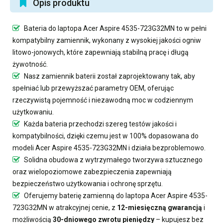
Opis produktu
Bateria do laptopa Acer Aspire 4535-723G32MN
to w pełni
kompatybilny zamiennik, wykonany z wysokiej jakości ogniw
litowo-jonowych, które zapewniają stabilną pracę i długą
żywotność.
Nasz
zamiennik baterii
został zaprojektowany tak, aby
spełniać lub przewyższać parametry OEM, oferując
rzeczywistą pojemność i niezawodną moc w codziennym
użytkowaniu.
Każda bateria przechodzi szereg testów jakości i
kompatybilności, dzięki czemu jest w 100% dopasowana do
modeli Acer Aspire 4535-723G32MN i działa bezproblemowo.
Solidna obudowa z wytrzymałego tworzywa sztucznego
oraz wielopoziomowe zabezpieczenia zapewniają
bezpieczeństwo użytkowania i ochronę sprzętu.
Oferujemy
baterię zamienną do laptopa Acer Aspire 4535-
723G32MN
w atrakcyjnej cenie, z
12-miesięczną gwarancją
i
możliwością
30-dniowego zwrotu pieniędzy
– kupujesz bez