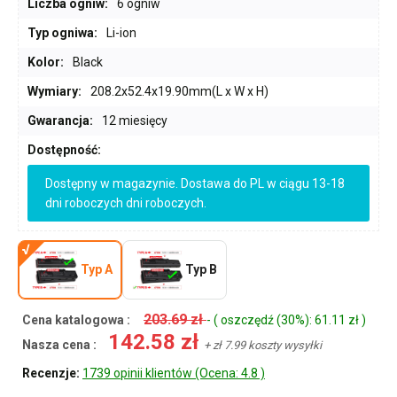
Liczba ogniw:
6 ogniw
Typ ogniwa:
Li-ion
Kolor:
Black
Wymiary:
208.2x52.4x19.90mm(L x W x H)
Gwarancja:
12 miesięcy
Dostępność:
Dostępny w magazynie. Dostawa do PL w ciągu 13-18
dni roboczych dni roboczych.
Typ A
Typ B
203.69 zł
Cena katalogowa :
- ( oszczędź (30%): 61.11 zł )
142.58 zł
Nasza cena :
+ zł 7.99 koszty wysyłki
Recenzje:
1739 opinii klientów (Ocena: 4.8 )