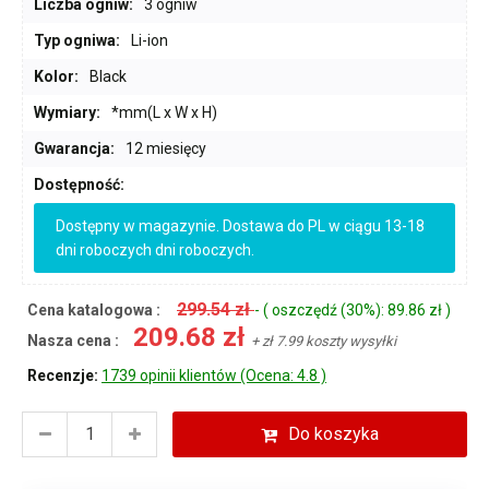
Liczba ogniw:
3 ogniw
Typ ogniwa:
Li-ion
Kolor:
Black
Wymiary:
*mm(L x W x H)
Gwarancja:
12 miesięcy
Dostępność:
Dostępny w magazynie. Dostawa do PL w ciągu 13-18
dni roboczych dni roboczych.
299.54 zł
Cena katalogowa :
- ( oszczędź (30%): 89.86 zł )
209.68 zł
Nasza cena :
+ zł 7.99 koszty wysyłki
Recenzje:
1739 opinii klientów (Ocena: 4.8 )
Do koszyka