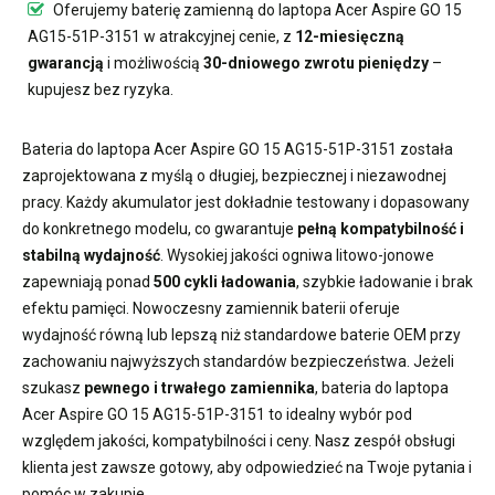
Oferujemy
baterię zamienną do laptopa Acer Aspire GO 15
AG15-51P-3151
w atrakcyjnej cenie, z
12-miesięczną
gwarancją
i możliwością
30-dniowego zwrotu pieniędzy
–
kupujesz bez ryzyka.
Bateria do laptopa Acer Aspire GO 15 AG15-51P-3151
została
zaprojektowana z myślą o długiej, bezpiecznej i niezawodnej
pracy. Każdy akumulator jest dokładnie testowany i dopasowany
do konkretnego modelu, co gwarantuje
pełną kompatybilność i
stabilną wydajność
. Wysokiej jakości ogniwa litowo-jonowe
zapewniają ponad
500 cykli ładowania
, szybkie ładowanie i brak
efektu pamięci. Nowoczesny
zamiennik baterii
oferuje
wydajność równą lub lepszą niż standardowe baterie OEM przy
zachowaniu najwyższych standardów bezpieczeństwa. Jeżeli
szukasz
pewnego i trwałego zamiennika
,
bateria do laptopa
Acer Aspire GO 15 AG15-51P-3151
to idealny wybór pod
względem jakości, kompatybilności i ceny. Nasz zespół obsługi
klienta jest zawsze gotowy, aby odpowiedzieć na Twoje pytania i
pomóc w zakupie.