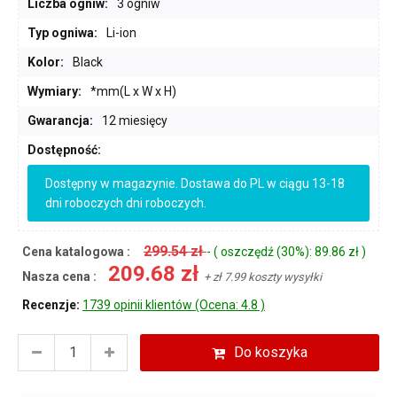
Liczba ogniw:
3 ogniw
Typ ogniwa:
Li-ion
Kolor:
Black
Wymiary:
*mm(L x W x H)
Gwarancja:
12 miesięcy
Dostępność:
Dostępny w magazynie. Dostawa do PL w ciągu 13-18
dni roboczych dni roboczych.
299.54 zł
Cena katalogowa :
- ( oszczędź (30%): 89.86 zł )
209.68 zł
Nasza cena :
+ zł 7.99 koszty wysyłki
Recenzje:
1739 opinii klientów (Ocena: 4.8 )
Do koszyka