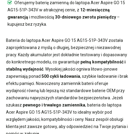
Oferujemy
baterię zamienną do laptopa Acer Aspire GO 15
AG15-51P-343V
w atrakcyjnej cenie, z
12-miesięczną
gwarancją
i możliwością
30-dniowego zwrotu pieniędzy
–
kupujesz bez ryzyka.
Bateria do laptopa Acer Aspire GO 15 AG15-51P-343V
została
zaprojektowana z myślą o długiej, bezpiecznej i niezawodnej
pracy. Każdy akumulator jest dokładnie testowany i dopasowany
do konkretnego modelu, co gwarantuje
pełną kompatybilność i
stabilną wydajność
. Wysokiej jakości ogniwa litowo-jonowe
zapewniają ponad
500 cykli ładowania
, szybkie ładowanie i brak
efektu pamięci. Nowoczesny
zamiennik baterii
oferuje
wydajność równą lub lepszą niż standardowe baterie OEM przy
zachowaniu najwyższych standardów bezpieczeństwa. Jeżeli
szukasz
pewnego i trwałego zamiennika
,
bateria do laptopa
Acer Aspire GO 15 AG15-51P-343V
to idealny wybór pod
względem jakości, kompatybilności i ceny. Nasz zespół obsługi
klienta jest zawsze gotowy, aby odpowiedzieć na Twoje pytania i
pomóc w zakupie.