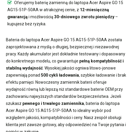
Oferujemy
baterię zamienną do laptopa Acer Aspire GO 15
AG15-51P-50AA
w atrakcyjnej cenie, z
12-miesięczną
gwarancją
i możliwością
30-dniowego zwrotu pieniędzy
–
kupujesz bez ryzyka.
Bateria do laptopa Acer Aspire GO 15 AG15-51P-50AA
została
zaprojektowana z myślą o długiej, bezpiecznej i niezawodnej
pracy. Każdy akumulator jest dokładnie testowany i dopasowany
do konkretnego modelu, co gwarantuje
pełną kompatybilność i
stabilną wydajność
. Wysokiej jakości ogniwa litowo-jonowe
zapewniają ponad
500 cykli ładowania
, szybkie ładowanie i brak
efektu pamięci. Nowoczesny
zamiennik baterii
oferuje
wydajność równą lub lepszą niż standardowe baterie OEM przy
zachowaniu najwyższych standardów bezpieczeństwa. Jeżeli
szukasz
pewnego i trwałego zamiennika
,
bateria do laptopa
Acer Aspire GO 15 AG15-51P-50AA
to idealny wybór pod
względem jakości, kompatybilności i ceny. Nasz zespół obsługi
klienta jest zawsze gotowy, aby odpowiedzieć na Twoje pytania i
pomóc w zakupie.