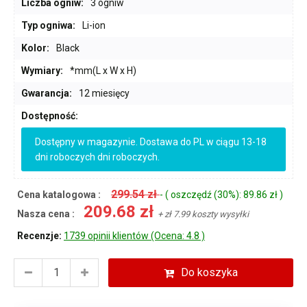
Liczba ogniw:
3 ogniw
Typ ogniwa:
Li-ion
Kolor:
Black
Wymiary:
*mm(L x W x H)
Gwarancja:
12 miesięcy
Dostępność:
Dostępny w magazynie. Dostawa do PL w ciągu 13-18
dni roboczych dni roboczych.
299.54 zł
Cena katalogowa :
- ( oszczędź (30%): 89.86 zł )
209.68 zł
Nasza cena :
+ zł 7.99 koszty wysyłki
Recenzje:
1739 opinii klientów (Ocena: 4.8 )
Do koszyka