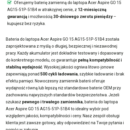
Oferujemy
baterię zamienną do laptopa Acer Aspire GO 15
AG15-51P-51B4
w atrakcyjnej cenie, z
12-miesięczną
gwarancją
i możliwością
30-dniowego zwrotu pieniędzy
–
kupujesz bez ryzyka.
Bateria do laptopa Acer Aspire GO 15 AG15-51P-51B4
została
zaprojektowana z myślą o długiej, bezpiecznej i niezawodnej
pracy. Każdy akumulator jest dokładnie testowany i dopasowany
do konkretnego modelu, co gwarantuje
pełną kompatybilność i
stabilną wydajność
. Wysokiej jakości ogniwa litowo-jonowe
zapewniają ponad
500 cykli ładowania
, szybkie ładowanie i brak
efektu pamięci. Nowoczesny
zamiennik baterii
oferuje
wydajność równą lub lepszą niż standardowe baterie OEM przy
zachowaniu najwyższych standardów bezpieczeństwa. Jeżeli
szukasz
pewnego i trwałego zamiennika
,
bateria do laptopa
Acer Aspire GO 15 AG15-51P-51B4
to idealny wybór pod
względem jakości, kompatybilności i ceny. Nasz zespół obsługi
klienta jest zawsze gotowy, aby odpowiedzieć na Twoje pytania i
pomóc w zakupie.