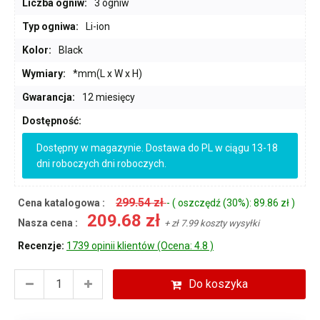
Liczba ogniw:
3 ogniw
Typ ogniwa:
Li-ion
Kolor:
Black
Wymiary:
*mm(L x W x H)
Gwarancja:
12 miesięcy
Dostępność:
Dostępny w magazynie. Dostawa do PL w ciągu 13-18
dni roboczych dni roboczych.
299.54 zł
Cena katalogowa :
- ( oszczędź (30%): 89.86 zł )
209.68 zł
Nasza cena :
+ zł 7.99 koszty wysyłki
Recenzje:
1739 opinii klientów (Ocena: 4.8 )
Do koszyka