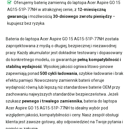
Oferujemy
baterię zamienną do laptopa Acer Aspire GO 15
AG15-51P-77NH
w atrakcyjnej cenie, z
12-miesięczną
gwarancją
i możliwością
30-dniowego zwrotu pieniędzy
–
kupujesz bez ryzyka.
Bateria do laptopa Acer Aspire GO 15 AG15-51P-77NH
została
zaprojektowana z myślą o długiej, bezpiecznej i niezawodnej
pracy. Każdy akumulator jest dokładnie testowany i dopasowany
do konkretnego modelu, co gwarantuje
pełną kompatybilność i
stabilną wydajność
. Wysokiej jakości ogniwa litowo-jonowe
zapewniają ponad
500 cykli ładowania
, szybkie ładowanie i brak
efektu pamięci. Nowoczesny
zamiennik baterii
oferuje
wydajność równą lub lepszą niż standardowe baterie OEM przy
zachowaniu najwyższych standardów bezpieczeństwa. Jeżeli
szukasz
pewnego i trwałego zamiennika
,
bateria do laptopa
Acer Aspire GO 15 AG15-51P-77NH
to idealny wybór pod
względem jakości, kompatybilności i ceny. Nasz zespół obsługi
klienta jest zawsze gotowy, aby odpowiedzieć na Twoje pytania i
pomóc w zakupie.