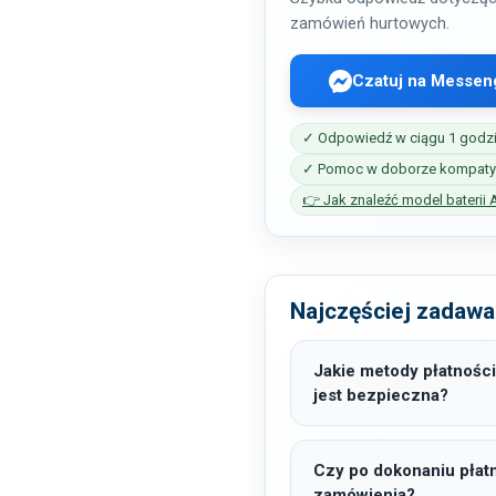
zamówień hurtowych.
Czatuj na Messen
✓ Odpowiedź w ciągu 1 godz
✓ Pomoc w doborze kompatyb
👉 Jak znaleźć model baterii 
Najczęściej zadawa
Jakie metody płatności
jest bezpieczna?
Czy po dokonaniu płat
zamówienia?