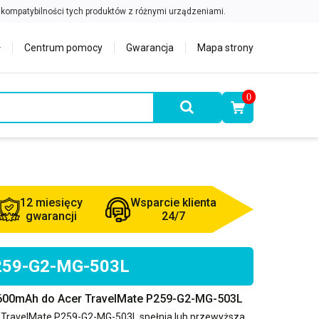
Centrum pomocy
Gwarancja
Mapa strony
0
12 miesięcy
Wsparcie klienta
gwarancji
24/7
 P259-G2-MG-503L
2600mAh do Acer TravelMate P259-G2-MG-503L
 TravelMate P259-G2-MG-503L
spełnia lub przewyższa