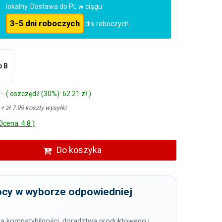
lokalny. Dostawa do PL w ciągu
3-5 dni roboczych
dni roboczych.
p B
ł
- ( oszczędź (30%): 62.21 zł )
ł
+ zł 7.99 koszty wysyłki
Ocena: 4.8 )
Do koszyka
cy w wyborze odpowiedniej
a kompatybilności, doradztwa produktowego i