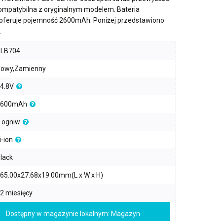
kompatybilna z oryginalnym modelem. Bateria
oferuje pojemność
2600mAh
. Poniżej przedstawiono
.
PLB704
owy,Zamienny
4.8V
2600mAh
 ogniw
i-ion
lack
65.00x27.68x19.00mm(L x W x H)
2 miesięcy
Dostępny w magazynie lokalnym: Magazyn