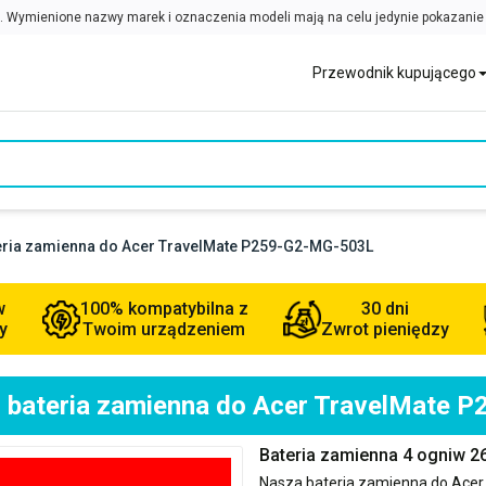
Przewodnik kupującego
teria zamienna do Acer TravelMate P259-G2-MG-503L
w
100% kompatybilna z
30 dni
y
Twoim urządzeniem
Zwrot pieniędzy
i bateria zamienna do Acer TravelMate
Bateria zamienna 4 ogniw 
Nasza bateria zamienna do
Acer