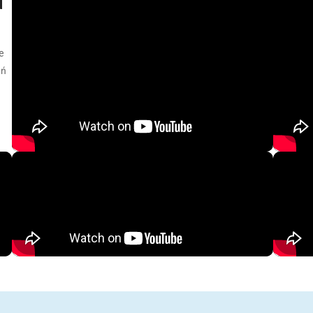
d
e
eń