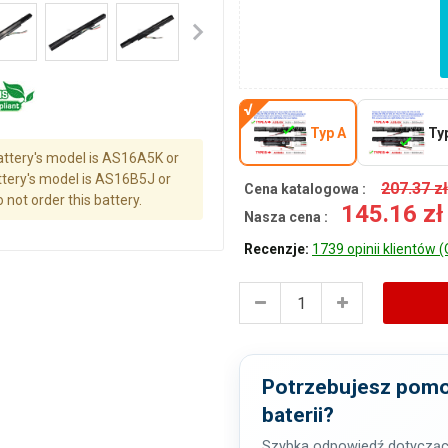
Typ A
Ty
battery's model is AS16A5K or
ttery's model is AS16B5J or
207.37 z
Cena katalogowa :
not order this battery.
145.16 z
Nasza cena :
Recenzje:
1739 opinii klientów (
Potrzebujesz pomo
baterii?
Szybka odpowiedź dotycząc