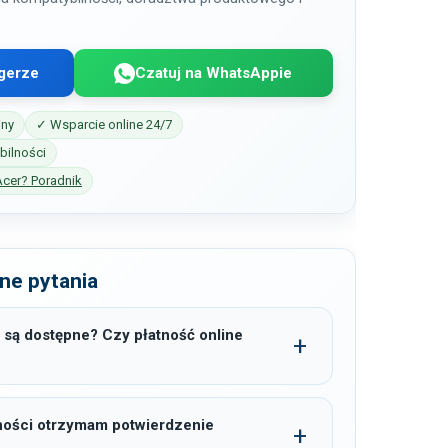
gerze
Czatuj na WhatsAppie
iny
✓ Wsparcie online 24/7
ilności
Acer? Poradnik
ne pytania
 są dostępne? Czy płatność online
ności otrzymam potwierdzenie