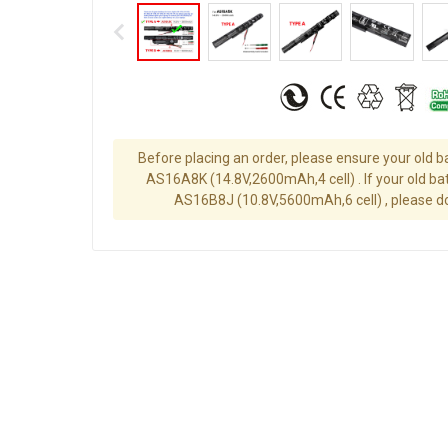
Before placing an order, please ensure your old 
AS16A8K (14.8V,2600mAh,4 cell) . If your old ba
AS16B8J (10.8V,5600mAh,6 cell) , please do 