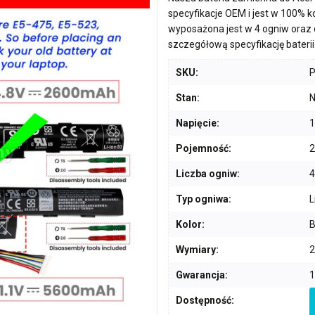
specyfikacje OEM i jest w 100% 
wyposażona jest w
4 ogniw
oraz 
szczegółową specyfikację baterii
SKU:
Stan:
N
Napięcie:
1
Pojemność:
Liczba ogniw:
4
Typ ogniwa:
L
Kolor:
B
Wymiary:
2
Gwarancja:
1
Dostępność: