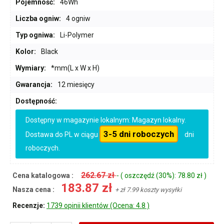
Pojemność:
46Wh
Liczba ogniw:
4 ogniw
Typ ogniwa:
Li-Polymer
Kolor:
Black
Wymiary:
*mm(L x W x H)
Gwarancja:
12 miesięcy
Dostępność:
Dostępny w magazynie lokalnym: Magazyn lokalny.
3-5 dni roboczych
Dostawa do PL w ciągu
dni
roboczych.
262.67 zł
Cena katalogowa :
- ( oszczędź (30%): 78.80 zł )
183.87 zł
Nasza cena :
+ zł 7.99 koszty wysyłki
Recenzje:
1739 opinii klientów (Ocena: 4.8 )