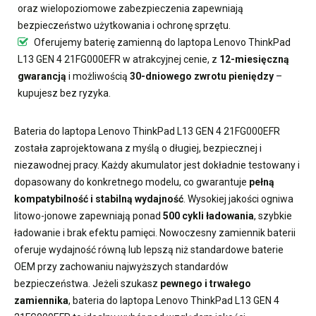
oraz wielopoziomowe zabezpieczenia zapewniają
bezpieczeństwo użytkowania i ochronę sprzętu.
Oferujemy
baterię zamienną do laptopa Lenovo ThinkPad
L13 GEN 4 21FG000EFR
w atrakcyjnej cenie, z
12-miesięczną
gwarancją
i możliwością
30-dniowego zwrotu pieniędzy
–
kupujesz bez ryzyka.
Bateria do laptopa Lenovo ThinkPad L13 GEN 4 21FG000EFR
została zaprojektowana z myślą o długiej, bezpiecznej i
niezawodnej pracy. Każdy akumulator jest dokładnie testowany i
dopasowany do konkretnego modelu, co gwarantuje
pełną
kompatybilność i stabilną wydajność
. Wysokiej jakości ogniwa
litowo-jonowe zapewniają ponad
500 cykli ładowania
, szybkie
ładowanie i brak efektu pamięci. Nowoczesny
zamiennik baterii
oferuje wydajność równą lub lepszą niż standardowe baterie
OEM przy zachowaniu najwyższych standardów
bezpieczeństwa. Jeżeli szukasz
pewnego i trwałego
zamiennika
,
bateria do laptopa Lenovo ThinkPad L13 GEN 4