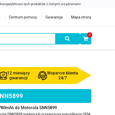
Centrum pomocy
Gwarancja
Mapa strony
0
12 miesięcy
Wsparcie klienta
gwarancji
24/7
 SNN5899
1780mAh do Motorola SNN5899
rola SNN5899
spełnia lub przewyższa specyfikacje OEM