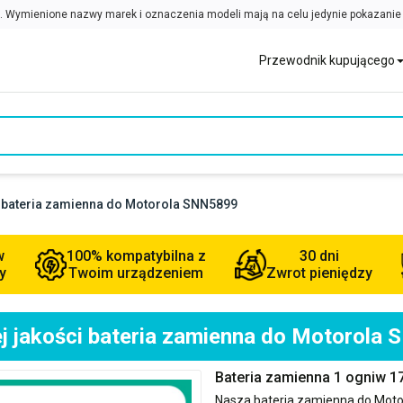
Przewodnik kupującego
i bateria zamienna do Motorola SNN5899
w
100% kompatybilna z
30 dni
y
Twoim urządzeniem
Zwrot pieniędzy
j jakości bateria zamienna do Motorola
Bateria zamienna 1 ogniw 
Nasza bateria zamienna do
Moto