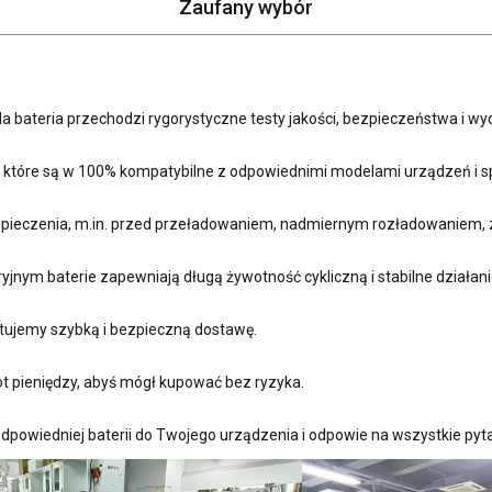
Zaufany wybór
 bateria przechodzi rygorystyczne testy jakości, bezpieczeństwa i w
, które są w 100% kompatybilne z odpowiednimi modelami urządzeń i sp
ieczenia, m.in. przed przeładowaniem, nadmiernym rozładowaniem, 
nym baterie zapewniają długą żywotność cykliczną i stabilne działani
ujemy szybką i bezpieczną dostawę.
t pieniędzy, abyś mógł kupować bez ryzyka.
dpowiedniej baterii do Twojego urządzenia i odpowie na wszystkie pyta