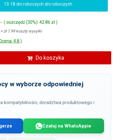
13-18 dni roboczych dni roboczych.
ł
- ( oszczędź (30%): 42.86 zł )
ł
+ zł 7.99 koszty wysyłki
Ocena: 4.8 )
Do koszyka
cy w wyborze odpowiedniej
a kompatybilności, doradztwa produktowego i
gerze
Czatuj na WhatsAppie