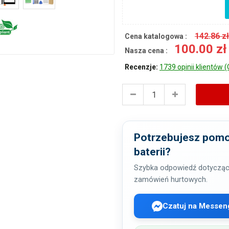
142.86 z
Cena katalogowa :
100.00 z
Nasza cena :
Recenzje:
1739 opinii klientów (
Potrzebujesz pomo
baterii?
Szybka odpowiedź dotycząc
zamówień hurtowych.
Czatuj na Messen