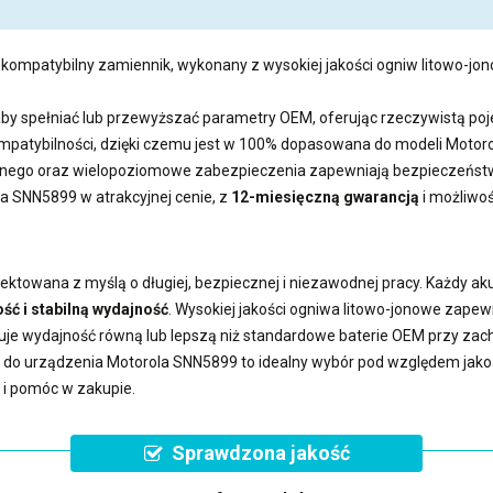
 kompatybilny zamiennik, wykonany z wysokiej jakości ogniw litowo-jono
aby spełniać lub przewyższać parametry OEM, oferując rzeczywistą 
kompatybilności, dzięki czemu jest w 100% dopasowana do modeli Moto
ego oraz wielopoziomowe zabezpieczenia zapewniają bezpieczeństwo
ola SNN5899
w atrakcyjnej cenie, z
12-miesięczną gwarancją
i możliwo
ektowana z myślą o długiej, bezpiecznej i niezawodnej pracy. Każdy a
ść i stabilną wydajność
. Wysokiej jakości ogniwa litowo-jonowe zape
uje wydajność równą lub lepszą niż standardowe baterie OEM przy z
a do urządzenia Motorola SNN5899
to idealny wybór pod względem jakośc
 i pomóc w zakupie.
Sprawdzona jakość