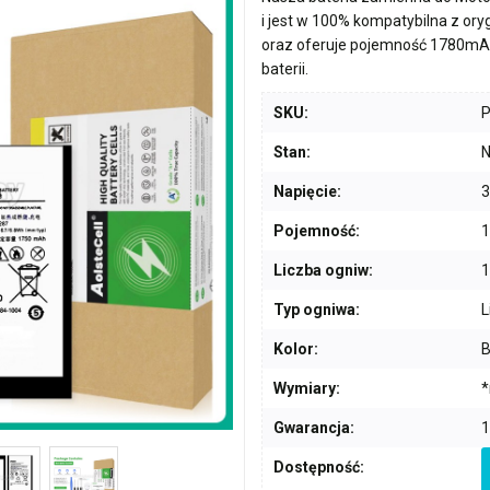
i jest w 100% kompatybilna z or
oraz oferuje pojemność
1780mA
baterii.
SKU:
Stan:
N
Napięcie:
3
Pojemność:
Liczba ogniw:
1
Typ ogniwa:
L
Kolor:
B
Wymiary:
*
Gwarancja:
1
Dostępność: