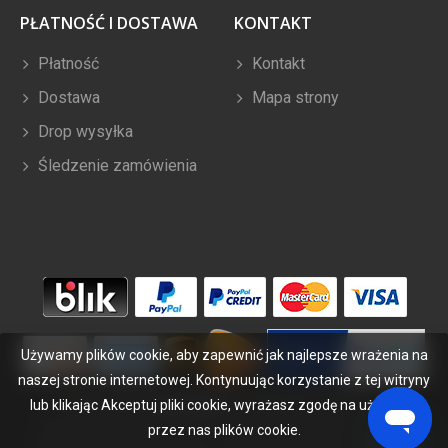
PŁATNOŚĆ I DOSTAWA
KONTAKT
Płatność
Kontakt
Dostawa
Mapa strony
Drop wysyłka
Śledzenie zamówienia
Używamy plików cookie, aby zapewnić jak najlepsze wrażenia na
naszej stronie internetowej. Kontynuując korzystanie z tej witryny
lub klikając Akceptuj pliki cookie, wyrażasz zgodę na używanie
Copyright ©
2026
bateriabuy.pl
. Wszelkie prawa zastrzeżone.
przez nas plików cookie.
Wyznaczone znaki handlowe i marki są własnością ich właścicieli.