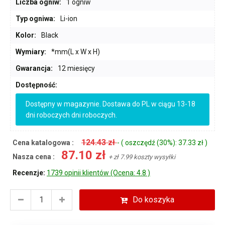
Liczba ogniw:
1 ogniw
Typ ogniwa:
Li-ion
Kolor:
Black
Wymiary:
*mm(L x W x H)
Gwarancja:
12 miesięcy
Dostępność:
Dostępny w magazynie. Dostawa do PL w ciągu 13-18
dni roboczych dni roboczych.
124.43 zł
Cena katalogowa :
- ( oszczędź (30%): 37.33 zł )
87.10 zł
Nasza cena :
+ zł 7.99 koszty wysyłki
Recenzje:
1739 opinii klientów (Ocena: 4.8 )
Do koszyka