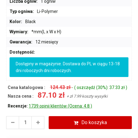
Liczba ogniw:
1 ogniw
Typ ogniwa:
Li-Polymer
Kolor:
Black
Wymiary:
*mm(L x W x H)
Gwarancja:
12 miesięcy
Dostępność:
Dostępny w magazynie. Dostawa do PL w ciągu 13-18
dni roboczych dni roboczych.
124.43 zł
Cena katalogowa :
- ( oszczędź (30%): 37.33 zł )
87.10 zł
Nasza cena :
+ zł 7.99 koszty wysyłki
Recenzje:
1739 opinii klientów (Ocena: 4.8 )
Do koszyka