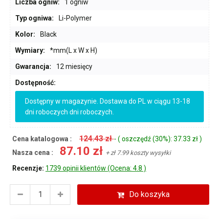
Liczba ogniw:
1 ogniw
Typ ogniwa:
Li-Polymer
Kolor:
Black
Wymiary:
*mm(L x W x H)
Gwarancja:
12 miesięcy
Dostępność:
Dostępny w magazynie. Dostawa do PL w ciągu 13-18
dni roboczych dni roboczych.
124.43 zł
Cena katalogowa :
- ( oszczędź (30%): 37.33 zł )
87.10 zł
Nasza cena :
+ zł 7.99 koszty wysyłki
Recenzje:
1739 opinii klientów (Ocena: 4.8 )
Do koszyka