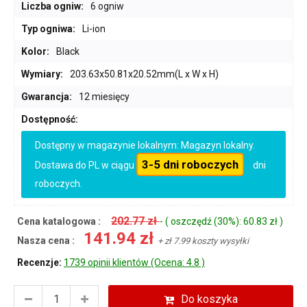
Liczba ogniw:
6 ogniw
Typ ogniwa:
Li-ion
Kolor:
Black
Wymiary:
203.63x50.81x20.52mm(L x W x H)
Gwarancja:
12 miesięcy
Dostępność:
Dostępny w magazynie lokalnym: Magazyn lokalny.
3-5 dni roboczych
Dostawa do PL w ciągu
dni
roboczych.
202.77 zł
Cena katalogowa :
- ( oszczędź (30%): 60.83 zł )
141.94 zł
Nasza cena :
+ zł 7.99 koszty wysyłki
Recenzje:
1739 opinii klientów (Ocena: 4.8 )
Do koszyka