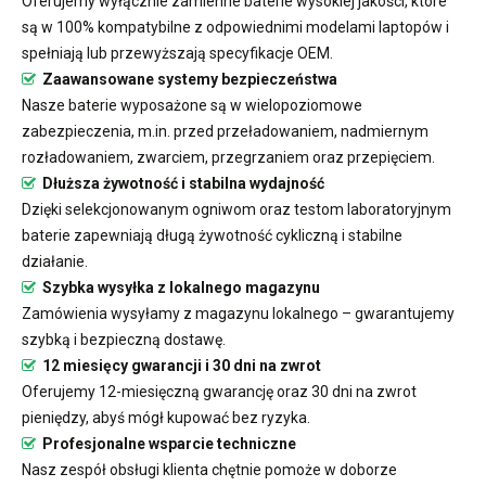
Oferujemy wyłącznie zamienne baterie wysokiej jakości, które
są w 100% kompatybilne z odpowiednimi modelami laptopów i
spełniają lub przewyższają specyfikacje OEM.
Zaawansowane systemy bezpieczeństwa
Nasze baterie wyposażone są w wielopoziomowe
zabezpieczenia, m.in. przed przeładowaniem, nadmiernym
rozładowaniem, zwarciem, przegrzaniem oraz przepięciem.
Dłuższa żywotność i stabilna wydajność
Dzięki selekcjonowanym ogniwom oraz testom laboratoryjnym
baterie zapewniają długą żywotność cykliczną i stabilne
działanie.
Szybka wysyłka z lokalnego magazynu
Zamówienia wysyłamy z magazynu lokalnego – gwarantujemy
szybką i bezpieczną dostawę.
12 miesięcy gwarancji i 30 dni na zwrot
Oferujemy 12-miesięczną gwarancję oraz 30 dni na zwrot
pieniędzy, abyś mógł kupować bez ryzyka.
Profesjonalne wsparcie techniczne
Nasz zespół obsługi klienta chętnie pomoże w doborze