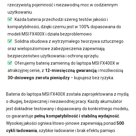
rzeczywistą pojemność i niezawodną moc w codziennym
użytkowaniu.
Każda bateria przechodzi szereg testów jakości i
kompatybilności, dzięki czemu jest w 100% dopasowana do
modeli MSI FX400X i działa bezproblemowo.
Solidna obudowa z wytrzymałego tworzywa sztucznego
oraz wielopoziomowe zabezpieczenia zapewniają
bezpieczeństwo użytkowania i ochronę sprzętu.
Oferujemy
baterię zamienną do laptopa MSI FX400X
w
atrakcyjnej cenie, z
12-miesięczną gwarancją
i możliwością
30-dniowego zwrotu pieniędzy
– kupujesz bez ryzyka.
Bateria do laptopa MSI FX400X
została zaprojektowana z myślą
o długiej, bezpiecznej i niezawodnej pracy. Każdy akumulator
jest dokładnie testowany i dopasowany do konkretnego modelu,
co gwarantuje
pełną kompatybilność i stabilną wydajność
.
Wysokiej jakości ogniwa litowo-jonowe zapewniają ponad
500
cykli ładowania
, szybkie ładowanie i brak efektu pamięci.