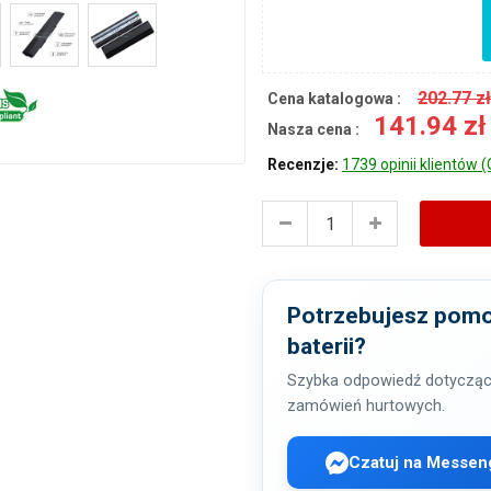
202.77 z
Cena katalogowa :
141.94 z
Nasza cena :
Recenzje:
1739 opinii klientów (
Potrzebujesz pomo
baterii?
Szybka odpowiedź dotycząc
zamówień hurtowych.
Czatuj na Messen