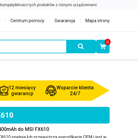
Centrum pomocy
Gwarancja
Mapa strony
0
12 miesięcy
Wsparcie klienta
gwarancji
24/7
X610
4400mAh do MSI FX610
FX610
spełnia lub przewyższa specyfikacje OEM i jest w