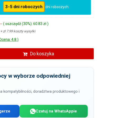
3-5 dni roboczych
dni roboczych.
ł
- ( oszczędź (30%): 60.83 zł )
ł
+ zł 7.99 koszty wysyłki
Ocena: 4.8 )
Do koszyka
cy w wyborze odpowiedniej
a kompatybilności, doradztwa produktowego i
gerze
Czatuj na WhatsAppie