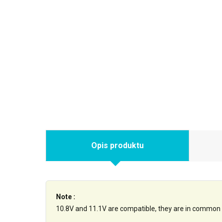
Opis produktu
Note :
10.8V and 11.1V are compatible, they are in common 