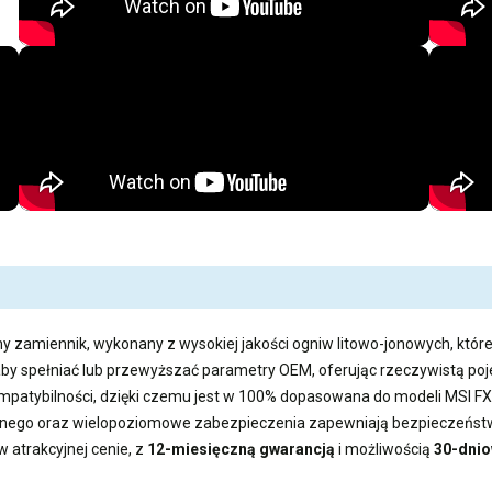
y zamiennik, wykonany z wysokiej jakości ogniw litowo-jonowych, które
aby spełniać lub przewyższać parametry OEM, oferując rzeczywistą 
kompatybilności, dzięki czemu jest w 100% dopasowana do modeli MSI F
ego oraz wielopoziomowe zabezpieczenia zapewniają bezpieczeństwo
w atrakcyjnej cenie, z
12-miesięczną gwarancją
i możliwością
30-dnio