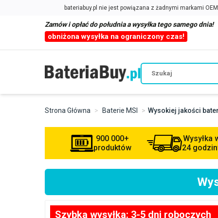
Zamów i opłać do południa a wysyłka tego samego dnia!
obniżona wysyłka na ograniczony czas!
Strona Główna
Baterie MSI
Wysokiej jakości bat
900 000+
Wysyłka 
produktów
24 godzin
Wys
Szybka wysyłka: 3-5 dni roboczych