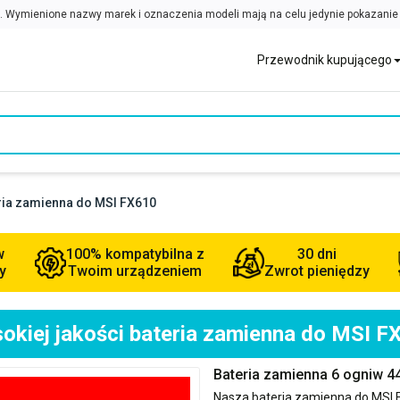
Przewodnik kupującego
eria zamienna do MSI FX610
w
100% kompatybilna z
30 dni
y
Twoim urządzeniem
Zwrot pieniędzy
okiej jakości bateria zamienna do MSI F
Bateria zamienna 6 ogniw 
Nasza bateria zamienna do
MSI 