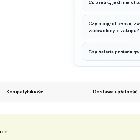
Co zrobić, jeśli nie o
Czy mogę otrzymać zwro
zadowolony z zakupu?
Czy bateria posiada gw
Kompatybilność
Dostawa i płatność
use.