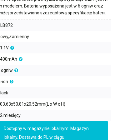
m modelem. Bateria wyposażona jest w
6 ogniw
oraz
oniżej przedstawiono szczegółową specyfikację baterii.
PLB872
owy,Zamienny
1.1V
4400mAh
 ogniw
i-ion
lack
03.63x50.81x20.52mm(L x W x H)
2 miesięcy
Dostępny w magazynie lokalnym: Magazyn
lokalny. Dostawa do PL w ciągu