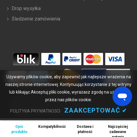
Drop wysyłka
Śledzenie zamówienia
Używamy plików cookie, aby zapewnić jak najlepsze wrażenia na
naszej stronie internetowej. Kontynuując korzystanie z tej witryny
lub klikając Akceptuj pliki cookie, wyrażasz zgodę na używanie
Copyright ©
2026
bateriabuy.pl
. Wszelkie prawa zastrzeżone.
przez nas plików cookie.
Wyznaczone znaki handlowe i marki są własnością ich właścicieli.
BateriaBuy.pl nie jest powiązany z żadnymi markami OEM. Wszystkie
ZAAKCEPTOWAĆ
✔
POLITYKA PRYWATNOŚCI
produkty na tej stronie są ogólnymi, nieoryginalnymi częściami
zamiennymi.
Opis
Kompatybilność
Dostawa i
Najczęściej
Wymienione nazwy marek i oznaczenia modeli mają jedynie na celu
produktu
płatność
zadawane
wykazanie zgodności tych produktów z różnymi urządzeniami.