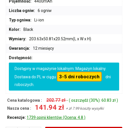
Pojemność:
4400mAh
Liczba ogniw:
6 ogniw
Typ ogniwa:
Li-ion
Kolor:
Black
Wymiary:
203.63x50.81x20.52mm(L x W x H)
Gwarancja:
12 miesięcy
Dostępność:
Dostępny w magazynie lokalnym: Magazyn lokalny.
3-5 dni roboczych
Dostawa do PL w ciągu
dni
roboczych.
202.77 zł
Cena katalogowa :
- ( oszczędź (30%): 60.83 zł )
141.94 zł
Nasza cena :
+ zł 7.99 koszty wysyłki
Recenzje:
1739 opinii klientów (Ocena: 4.8 )