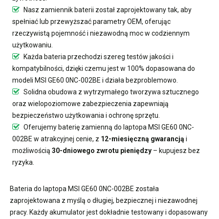
Nasz
zamiennik baterii
został zaprojektowany tak, aby
spełniać lub przewyższać parametry OEM, oferując
rzeczywistą pojemność i niezawodną moc w codziennym
użytkowaniu.
Każda bateria przechodzi szereg testów jakości i
kompatybilności, dzięki czemu jest w 100% dopasowana do
modeli MSI GE60 0NC-002BE i działa bezproblemowo.
Solidna obudowa z wytrzymałego tworzywa sztucznego
oraz wielopoziomowe zabezpieczenia zapewniają
bezpieczeństwo użytkowania i ochronę sprzętu.
Oferujemy
baterię zamienną do laptopa MSI GE60 0NC-
002BE
w atrakcyjnej cenie, z
12-miesięczną gwarancją
i
możliwością
30-dniowego zwrotu pieniędzy
– kupujesz bez
ryzyka.
Bateria do laptopa MSI GE60 0NC-002BE
została
zaprojektowana z myślą o długiej, bezpiecznej i niezawodnej
pracy. Każdy akumulator jest dokładnie testowany i dopasowany