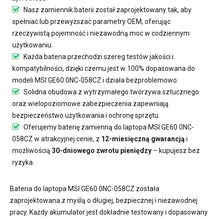
Nasz
zamiennik baterii
został zaprojektowany tak, aby
spełniać lub przewyższać parametry OEM, oferując
rzeczywistą pojemność i niezawodną moc w codziennym
użytkowaniu.
Każda bateria przechodzi szereg testów jakości i
kompatybilności, dzięki czemu jest w 100% dopasowana do
modeli MSI GE60 0NC-058CZ i działa bezproblemowo.
Solidna obudowa z wytrzymałego tworzywa sztucznego
oraz wielopoziomowe zabezpieczenia zapewniają
bezpieczeństwo użytkowania i ochronę sprzętu.
Oferujemy
baterię zamienną do laptopa MSI GE60 0NC-
058CZ
w atrakcyjnej cenie, z
12-miesięczną gwarancją
i
możliwością
30-dniowego zwrotu pieniędzy
– kupujesz bez
ryzyka.
Bateria do laptopa MSI GE60 0NC-058CZ
została
zaprojektowana z myślą o długiej, bezpiecznej i niezawodnej
pracy. Każdy akumulator jest dokładnie testowany i dopasowany