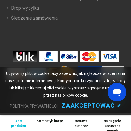
Drop wysyłka
Śledzenie zamówienia
Używamy plików cookie, aby zapewnić jak najlepsze wrażenia na
naszej stronie internetowej. Kontynuując korzystanie z tej witryny
lub klikając Akceptuj pliki cookie, wyrażasz zgodę na używanie
Copyright ©
2026
bateriabuy.pl
. Wszelkie prawa zastrzeżone.
przez nas plików cookie.
Wyznaczone znaki handlowe i marki są własnością ich właścicieli.
BateriaBuy.pl nie jest powiązany z żadnymi markami OEM. Wszystkie
ZAAKCEPTOWAĆ
✔
POLITYKA PRYWATNOŚCI
produkty na tej stronie są ogólnymi, nieoryginalnymi częściami
zamiennymi.
Opis
Kompatybilność
Dostawa i
Najczęściej
Wymienione nazwy marek i oznaczenia modeli mają jedynie na celu
produktu
płatność
zadawane
wykazanie zgodności tych produktów z różnymi urządzeniami.