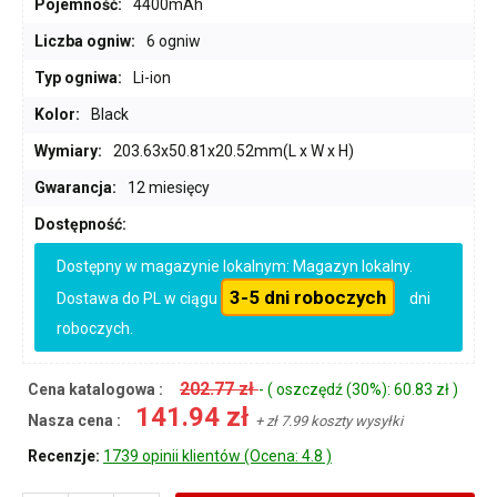
Pojemność:
4400mAh
Liczba ogniw:
6 ogniw
Typ ogniwa:
Li-ion
Kolor:
Black
Wymiary:
203.63x50.81x20.52mm(L x W x H)
Gwarancja:
12 miesięcy
Dostępność:
Dostępny w magazynie lokalnym: Magazyn lokalny.
3-5 dni roboczych
Dostawa do PL w ciągu
dni
roboczych.
202.77 zł
Cena katalogowa :
- ( oszczędź (30%): 60.83 zł )
141.94 zł
Nasza cena :
+ zł 7.99 koszty wysyłki
Recenzje:
1739 opinii klientów (Ocena: 4.8 )