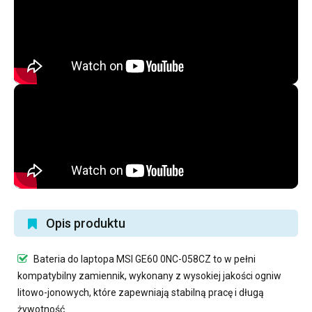
Opis produktu
Bateria do laptopa MSI GE60 0NC-058CZ
to w pełni
kompatybilny zamiennik, wykonany z wysokiej jakości ogniw
litowo-jonowych, które zapewniają stabilną pracę i długą
żywotność.