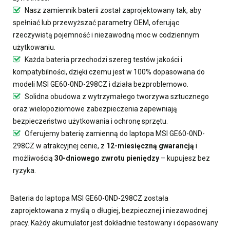
Nasz
zamiennik baterii
został zaprojektowany tak, aby
spełniać lub przewyższać parametry OEM, oferując
rzeczywistą pojemność i niezawodną moc w codziennym
użytkowaniu.
Każda bateria przechodzi szereg testów jakości i
kompatybilności, dzięki czemu jest w 100% dopasowana do
modeli MSI GE60-0ND-298CZ i działa bezproblemowo.
Solidna obudowa z wytrzymałego tworzywa sztucznego
oraz wielopoziomowe zabezpieczenia zapewniają
bezpieczeństwo użytkowania i ochronę sprzętu.
Oferujemy
baterię zamienną do laptopa MSI GE60-0ND-
298CZ
w atrakcyjnej cenie, z
12-miesięczną gwarancją
i
możliwością
30-dniowego zwrotu pieniędzy
– kupujesz bez
ryzyka.
Bateria do laptopa MSI GE60-0ND-298CZ
została
zaprojektowana z myślą o długiej, bezpiecznej i niezawodnej
pracy. Każdy akumulator jest dokładnie testowany i dopasowany