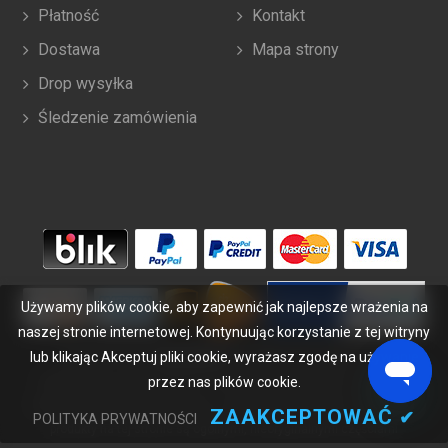
Płatność
Kontakt
Dostawa
Mapa strony
Drop wysyłka
Śledzenie zamówienia
Używamy plików cookie, aby zapewnić jak najlepsze wrażenia na
naszej stronie internetowej. Kontynuując korzystanie z tej witryny
lub klikając Akceptuj pliki cookie, wyrażasz zgodę na używanie
Copyright ©
2026
bateriabuy.pl
. Wszelkie prawa zastrzeżone.
przez nas plików cookie.
Wyznaczone znaki handlowe i marki są własnością ich właścicieli.
BateriaBuy.pl nie jest powiązany z żadnymi markami OEM. Wszystkie
ZAAKCEPTOWAĆ
✔
POLITYKA PRYWATNOŚCI
produkty na tej stronie są ogólnymi, nieoryginalnymi częściami