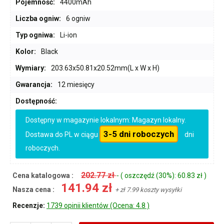
Pojemność:
4400mAh
Liczba ogniw:
6 ogniw
Typ ogniwa:
Li-ion
Kolor:
Black
Wymiary:
203.63x50.81x20.52mm(L x W x H)
Gwarancja:
12 miesięcy
Dostępność:
Dostępny w magazynie lokalnym: Magazyn lokalny.
3-5 dni roboczych
Dostawa do PL w ciągu
dni
roboczych.
202.77 zł
Cena katalogowa :
- ( oszczędź (30%): 60.83 zł )
141.94 zł
Nasza cena :
+ zł 7.99 koszty wysyłki
Recenzje:
1739 opinii klientów (Ocena: 4.8 )