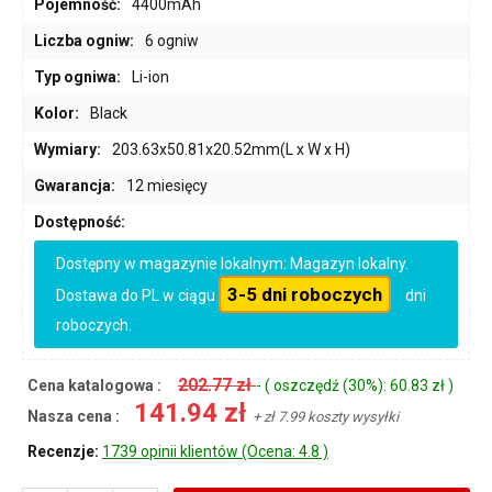
Pojemność:
4400mAh
Liczba ogniw:
6 ogniw
Typ ogniwa:
Li-ion
Kolor:
Black
Wymiary:
203.63x50.81x20.52mm(L x W x H)
Gwarancja:
12 miesięcy
Dostępność:
Dostępny w magazynie lokalnym: Magazyn lokalny.
3-5 dni roboczych
Dostawa do PL w ciągu
dni
roboczych.
202.77 zł
Cena katalogowa :
- ( oszczędź (30%): 60.83 zł )
141.94 zł
Nasza cena :
+ zł 7.99 koszty wysyłki
Recenzje:
1739 opinii klientów (Ocena: 4.8 )