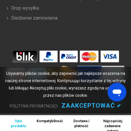
Drop wysyłka
Śledzenie zamówienia
Używamy plików cookie, aby zapewnić jak najlepsze wrażenia na
naszej stronie internetowej. Kontynuując korzystanie z tej witryny
lub klikając Akceptuj pliki cookie, wyrażasz zgodę na używanie
Copyright ©
2026
bateriabuy.pl
. Wszelkie prawa zastrzeżone.
przez nas plików cookie.
Wyznaczone znaki handlowe i marki są własnością ich właścicieli.
BateriaBuy.pl nie jest powiązany z żadnymi markami OEM. Wszystkie
ZAAKCEPTOWAĆ
✔
POLITYKA PRYWATNOŚCI
produkty na tej stronie są ogólnymi, nieoryginalnymi częściami
zamiennymi.
Opis
Kompatybilność
Dostawa i
Najczęściej
Wymienione nazwy marek i oznaczenia modeli mają jedynie na celu
produktu
płatność
zadawane
wykazanie zgodności tych produktów z różnymi urządzeniami.