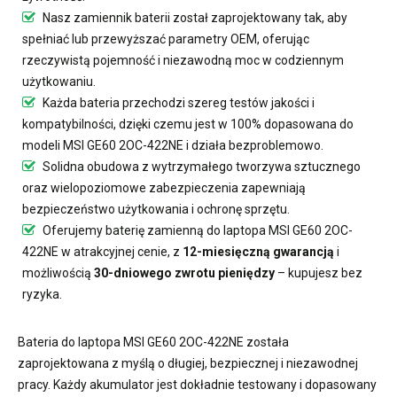
Nasz
zamiennik baterii
został zaprojektowany tak, aby
spełniać lub przewyższać parametry OEM, oferując
rzeczywistą pojemność i niezawodną moc w codziennym
użytkowaniu.
Każda bateria przechodzi szereg testów jakości i
kompatybilności, dzięki czemu jest w 100% dopasowana do
modeli MSI GE60 2OC-422NE i działa bezproblemowo.
Solidna obudowa z wytrzymałego tworzywa sztucznego
oraz wielopoziomowe zabezpieczenia zapewniają
bezpieczeństwo użytkowania i ochronę sprzętu.
Oferujemy
baterię zamienną do laptopa MSI GE60 2OC-
422NE
w atrakcyjnej cenie, z
12-miesięczną gwarancją
i
możliwością
30-dniowego zwrotu pieniędzy
– kupujesz bez
ryzyka.
Bateria do laptopa MSI GE60 2OC-422NE
została
zaprojektowana z myślą o długiej, bezpiecznej i niezawodnej
pracy. Każdy akumulator jest dokładnie testowany i dopasowany