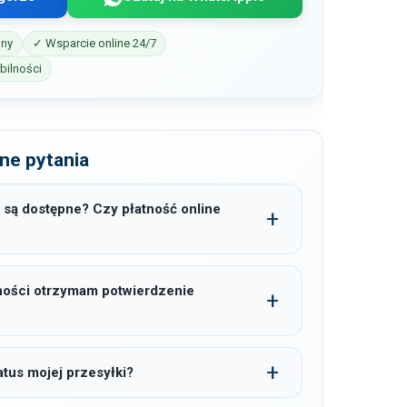
iny
✓ Wsparcie online 24/7
ilności
ne pytania
 są dostępne? Czy płatność online
ności otrzymam potwierdzenie
tus mojej przesyłki?