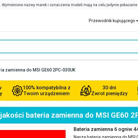
Przewodnik kupującego
eria zamienna do MSI GE60 2PC-030UK
w
100% kompatybilna z
30 dni
y
Twoim urządzeniem
Zwrot pieniędzy
 jakości bateria zamienna do MSI GE60 
Bateria zamienna 6 ogniw 
Nasza bateria zamienna do
MSI 