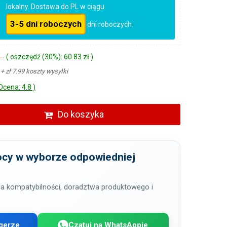
lokalny. Dostawa do PL w ciągu
3-5 dni roboczych
dni roboczych.
ł
- ( oszczędź (30%): 60.83 zł )
ł
+ zł 7.99 koszty wysyłki
Ocena: 4.8 )
Do koszyka
cy w wyborze odpowiedniej
a kompatybilności, doradztwa produktowego i
gerze
Czatuj na WhatsAppie