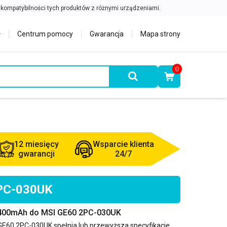
Centrum pomocy
Gwarancja
Mapa strony
0
12 miesięcy
Wsparcie klienta
gwarancji
24/7
2PC-030UK
4400mAh do MSI GE60 2PC-030UK
GE60 2PC-030UK
spełnia lub przewyższa specyfikacje