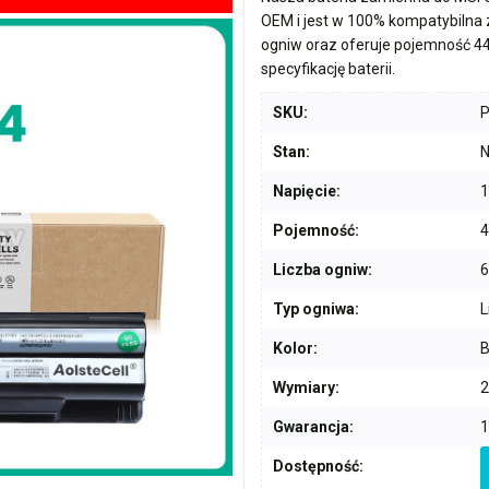
OEM i jest w 100% kompatybilna
ogniw
oraz oferuje pojemność
4
specyfikację baterii.
SKU:
Stan:
N
Napięcie:
1
Pojemność:
Liczba ogniw:
6
Typ ogniwa:
L
Kolor:
B
Wymiary:
2
Gwarancja:
1
Dostępność: