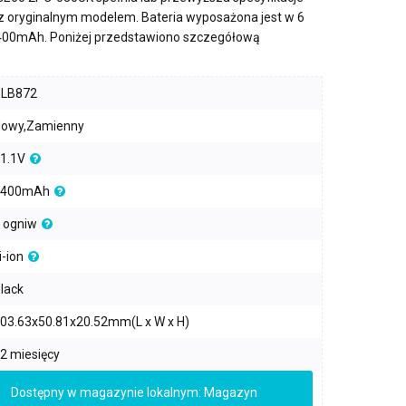
 z oryginalnym modelem. Bateria wyposażona jest w
6
400mAh
. Poniżej przedstawiono szczegółową
PLB872
owy,Zamienny
1.1V
4400mAh
 ogniw
i-ion
lack
03.63x50.81x20.52mm(L x W x H)
2 miesięcy
Dostępny w magazynie lokalnym: Magazyn