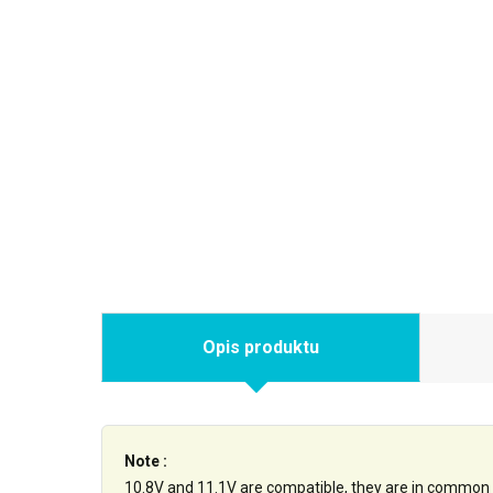
Opis produktu
Note :
10.8V and 11.1V are compatible, they are in common 