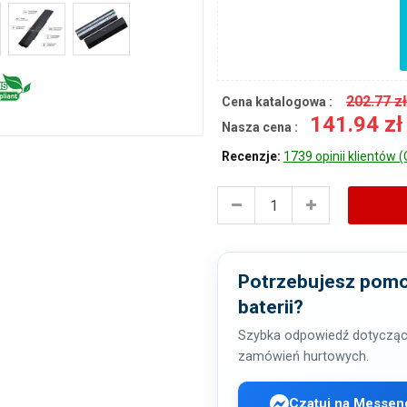
202.77 z
Cena katalogowa :
141.94 z
Nasza cena :
Recenzje:
1739 opinii klientów (
Potrzebujesz pomo
baterii?
Szybka odpowiedź dotycząc
zamówień hurtowych.
Czatuj na Messen