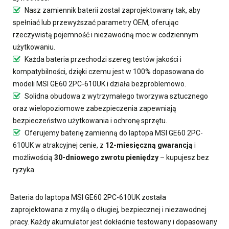
Nasz
zamiennik baterii
został zaprojektowany tak, aby
spełniać lub przewyższać parametry OEM, oferując
rzeczywistą pojemność i niezawodną moc w codziennym
użytkowaniu.
Każda bateria przechodzi szereg testów jakości i
kompatybilności, dzięki czemu jest w 100% dopasowana do
modeli MSI GE60 2PC-610UK i działa bezproblemowo.
Solidna obudowa z wytrzymałego tworzywa sztucznego
oraz wielopoziomowe zabezpieczenia zapewniają
bezpieczeństwo użytkowania i ochronę sprzętu.
Oferujemy
baterię zamienną do laptopa MSI GE60 2PC-
610UK
w atrakcyjnej cenie, z
12-miesięczną gwarancją
i
możliwością
30-dniowego zwrotu pieniędzy
– kupujesz bez
ryzyka.
Bateria do laptopa MSI GE60 2PC-610UK
została
zaprojektowana z myślą o długiej, bezpiecznej i niezawodnej
pracy. Każdy akumulator jest dokładnie testowany i dopasowany