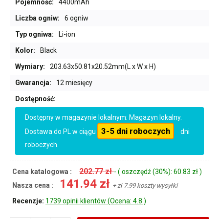
Pojemność:
4400mAh
Liczba ogniw:
6 ogniw
Typ ogniwa:
Li-ion
Kolor:
Black
Wymiary:
203.63x50.81x20.52mm(L x W x H)
Gwarancja:
12 miesięcy
Dostępność:
Dostępny w magazynie lokalnym: Magazyn lokalny.
3-5 dni roboczych
Dostawa do PL w ciągu
dni
roboczych.
202.77 zł
Cena katalogowa :
- ( oszczędź (30%): 60.83 zł )
141.94 zł
Nasza cena :
+ zł 7.99 koszty wysyłki
Recenzje:
1739 opinii klientów (Ocena: 4.8 )