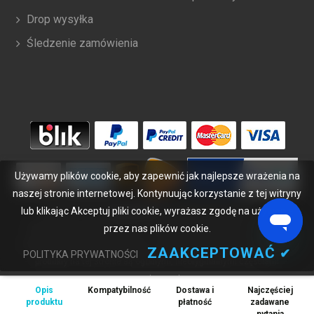
Drop wysyłka
Śledzenie zamówienia
Używamy plików cookie, aby zapewnić jak najlepsze wrażenia na
naszej stronie internetowej. Kontynuując korzystanie z tej witryny
lub klikając Akceptuj pliki cookie, wyrażasz zgodę na używanie
Copyright ©
2026
bateriabuy.pl
. Wszelkie prawa zastrzeżone.
przez nas plików cookie.
Wyznaczone znaki handlowe i marki są własnością ich właścicieli.
BateriaBuy.pl nie jest powiązany z żadnymi markami OEM. Wszystkie
ZAAKCEPTOWAĆ
✔
POLITYKA PRYWATNOŚCI
produkty na tej stronie są ogólnymi, nieoryginalnymi częściami
zamiennymi.
Opis
Kompatybilność
Dostawa i
Najczęściej
Wymienione nazwy marek i oznaczenia modeli mają jedynie na celu
produktu
płatność
zadawane
wykazanie zgodności tych produktów z różnymi urządzeniami.