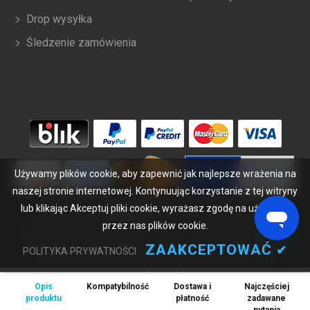
Drop wysyłka
Śledzenie zamówienia
Używamy plików cookie, aby zapewnić jak najlepsze wrażenia na
naszej stronie internetowej. Kontynuując korzystanie z tej witryny
lub klikając Akceptuj pliki cookie, wyrażasz zgodę na używanie
Copyright ©
2026
bateriabuy.pl
. Wszelkie prawa zastrzeżone.
przez nas plików cookie.
Wyznaczone znaki handlowe i marki są własnością ich właścicieli.
BateriaBuy.pl nie jest powiązany z żadnymi markami OEM. Wszystkie
ZAAKCEPTOWAĆ
✔
POLITYKA PRYWATNOŚCI
produkty na tej stronie są ogólnymi, nieoryginalnymi częściami
zamiennymi.
Opis
Kompatybilność
Dostawa i
Najczęściej
Wymienione nazwy marek i oznaczenia modeli mają jedynie na celu
produktu
płatność
zadawane
wykazanie zgodności tych produktów z różnymi urządzeniami.