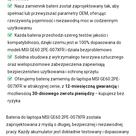
Nasz
zamiennik baterii
został zaprojektowany tak, aby
spełniać lub przewyższać parametry OEM, oferując
rzeczywistą pojemność i niezawodną moc w codziennym
użytkowaniu.
Każda bateria przechodzi szereg testów jakości i
kompatybilności, dzięki czemu jest w 100% dopasowana do
modeli MSI GE60 2PE-007XFR i działa bezproblemowo.
Solidna obudowa z wytrzymałego tworzywa sztucznego
oraz wielopoziomowe zabezpieczenia zapewniają
bezpieczeństwo użytkowania i ochronę sprzętu.
Oferujemy
baterię zamienną do laptopa MSI GE60 2PE-
007XFR
w atrakcyjnej cenie, z
12-miesięczną gwarancją
i
możliwością
30-dniowego zwrotu pieniędzy
– kupujesz bez
ryzyka.
Bateria do laptopa MSI GE60 2PE-007XFR
została
zaprojektowana z myślą o długiej, bezpiecznej i niezawodnej
pracy. Każdy akumulator jest dokładnie testowany i dopasowany