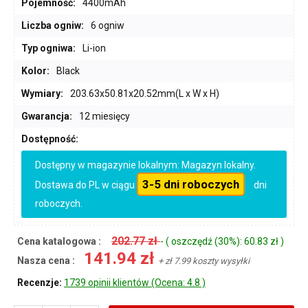
Pojemność:
4400mAh
Liczba ogniw:
6 ogniw
Typ ogniwa:
Li-ion
Kolor:
Black
Wymiary:
203.63x50.81x20.52mm(L x W x H)
Gwarancja:
12 miesięcy
Dostępność:
Dostępny w magazynie lokalnym: Magazyn lokalny.
3-5 dni roboczych
Dostawa do PL w ciągu
dni
roboczych.
202.77 zł
Cena katalogowa :
- ( oszczędź (30%): 60.83 zł )
141.94 zł
Nasza cena :
+ zł 7.99 koszty wysyłki
Recenzje:
1739 opinii klientów (Ocena: 4.8 )