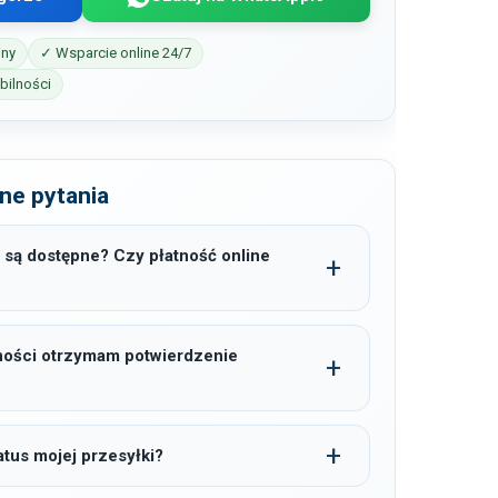
iny
✓ Wsparcie online 24/7
ilności
ne pytania
 są dostępne? Czy płatność online
ności otrzymam potwierdzenie
tus mojej przesyłki?