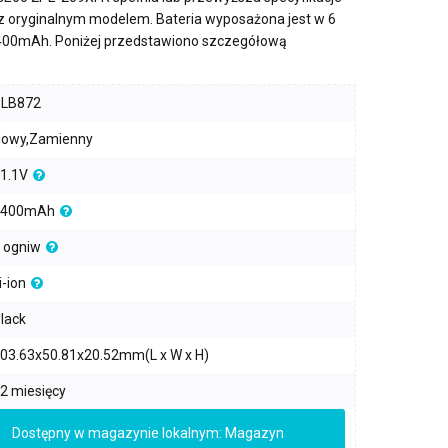
 z oryginalnym modelem. Bateria wyposażona jest w
6
400mAh
. Poniżej przedstawiono szczegółową
PLB872
owy,Zamienny
1.1V
4400mAh
 ogniw
i-ion
lack
03.63x50.81x20.52mm(L x W x H)
2 miesięcy
Dostępny w magazynie lokalnym: Magazyn