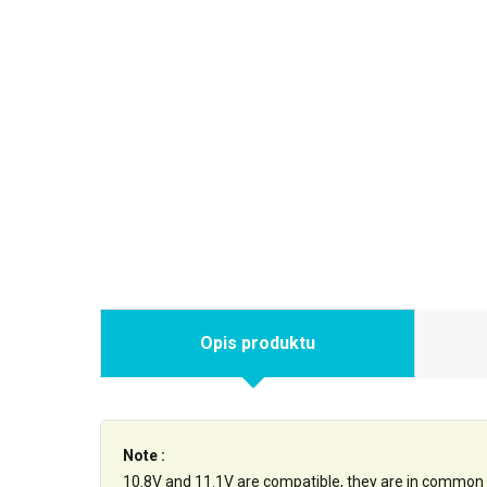
Opis produktu
Note :
10.8V and 11.1V are compatible, they are in common 