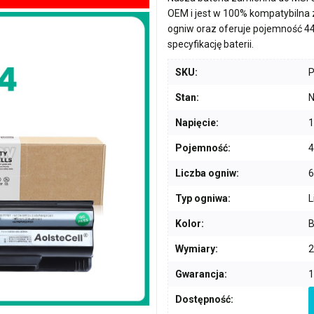
OEM i jest w 100% kompatybilna
ogniw
oraz oferuje pojemność
4
specyfikację baterii.
SKU:
Stan:
N
Napięcie:
1
Pojemność:
Liczba ogniw:
6
Typ ogniwa:
L
Kolor:
B
Wymiary:
2
Gwarancja:
1
Dostępność: