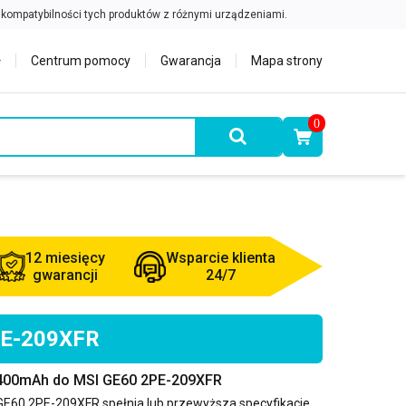
Centrum pomocy
Gwarancja
Mapa strony
0
12 miesięcy
Wsparcie klienta
gwarancji
24/7
2PE-209XFR
4400mAh do MSI GE60 2PE-209XFR
GE60 2PE-209XFR
spełnia lub przewyższa specyfikacje