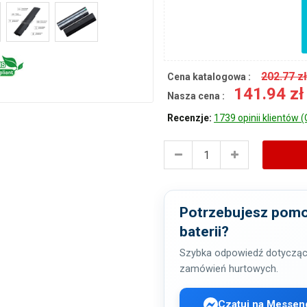
202.77 z
Cena katalogowa :
141.94 z
Nasza cena :
Recenzje:
1739 opinii klientów (
Potrzebujesz pomo
baterii?
Szybka odpowiedź dotycząc
zamówień hurtowych.
Czatuj na Messen