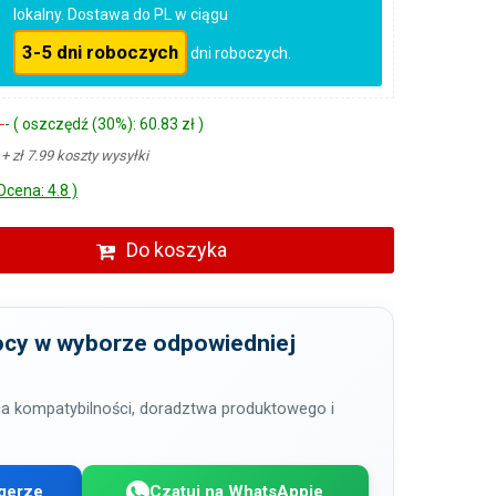
lokalny. Dostawa do PL w ciągu
3-5 dni roboczych
dni roboczych.
ł
- ( oszczędź (30%): 60.83 zł )
ł
+ zł 7.99 koszty wysyłki
Ocena: 4.8 )
Do koszyka
cy w wyborze odpowiedniej
a kompatybilności, doradztwa produktowego i
gerze
Czatuj na WhatsAppie