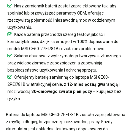
Nasz
zamiennik baterii
został zaprojektowany tak, aby
spełniać lub przewyższać parametry OEM, oferując
rzeczywistą pojemność i niezawodną moc w codziennym
użytkowaniu.
Każda bateria przechodzi szereg testów jakości i
kompatybilności, dzięki czemu jest w 100% dopasowana do
modeli MSI GE60-2PEI781B i działa bezproblemowo.
Solidna obudowa z wytrzymałego tworzywa sztucznego
oraz wielopoziomowe zabezpieczenia zapewniają
bezpieczeństwo użytkowania i ochronę sprzętu.
Oferujemy
baterię zamienną do laptopa MSI GE60-
2PEI781B
w atrakcyjnej cenie, z
12-miesięczną gwarancją
i
możliwością
30-dniowego zwrotu pieniędzy
– kupujesz bez
ryzyka.
Bateria do laptopa MSI GE60-2PEI781B
została zaprojektowana
z myślą o długiej, bezpiecznej i niezawodnej pracy. Każdy
akumulator jest dokładnie testowany i dopasowany do