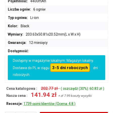
Pojemność:
4400mAh
Liczba ogniw:
6 ogniw
Typ ogniwa:
Li-ion
Kolor:
Black
Wymiary:
203.63x50.81x20.52mm(L x W x H)
Gwarancja:
12 miesięcy
Dostępność:
Dostępny w magazynie lokalnym: Magazyn lokalny.
3-5 dni roboczych
Dostawa do PL w ciągu
dni
roboczych.
202.77 zł
Cena katalogowa :
- ( oszczędź (30%): 60.83 zł )
141.94 zł
Nasza cena :
+ zł 7.99 koszty wysyłki
Recenzje:
1739 opinii klientów (Ocena: 4.8 )