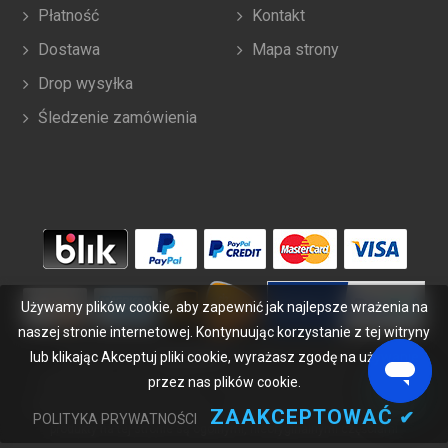
Płatność
Kontakt
Dostawa
Mapa strony
Drop wysyłka
Śledzenie zamówienia
Używamy plików cookie, aby zapewnić jak najlepsze wrażenia na
naszej stronie internetowej. Kontynuując korzystanie z tej witryny
lub klikając Akceptuj pliki cookie, wyrażasz zgodę na używanie
Copyright ©
2026
bateriabuy.pl
. Wszelkie prawa zastrzeżone.
przez nas plików cookie.
Wyznaczone znaki handlowe i marki są własnością ich właścicieli.
BateriaBuy.pl nie jest powiązany z żadnymi markami OEM. Wszystkie
ZAAKCEPTOWAĆ
✔
POLITYKA PRYWATNOŚCI
produkty na tej stronie są ogólnymi, nieoryginalnymi częściami