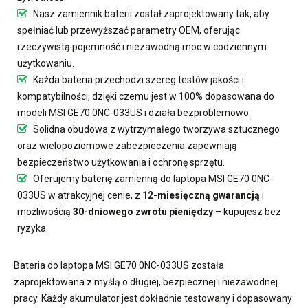
Nasz
zamiennik baterii
został zaprojektowany tak, aby
spełniać lub przewyższać parametry OEM, oferując
rzeczywistą pojemność i niezawodną moc w codziennym
użytkowaniu.
Każda bateria przechodzi szereg testów jakości i
kompatybilności, dzięki czemu jest w 100% dopasowana do
modeli MSI GE70 0NC-033US i działa bezproblemowo.
Solidna obudowa z wytrzymałego tworzywa sztucznego
oraz wielopoziomowe zabezpieczenia zapewniają
bezpieczeństwo użytkowania i ochronę sprzętu.
Oferujemy
baterię zamienną do laptopa MSI GE70 0NC-
033US
w atrakcyjnej cenie, z
12-miesięczną gwarancją
i
możliwością
30-dniowego zwrotu pieniędzy
– kupujesz bez
ryzyka.
Bateria do laptopa MSI GE70 0NC-033US
została
zaprojektowana z myślą o długiej, bezpiecznej i niezawodnej
pracy. Każdy akumulator jest dokładnie testowany i dopasowany