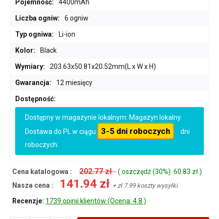
Pojemność:
4400mAh
Liczba ogniw:
6 ogniw
Typ ogniwa:
Li-ion
Kolor:
Black
Wymiary:
203.63x50.81x20.52mm(L x W x H)
Gwarancja:
12 miesięcy
Dostępność:
Dostępny w magazynie lokalnym: Magazyn lokalny.
3-5 dni roboczych
Dostawa do PL w ciągu
dni
roboczych.
202.77 zł
Cena katalogowa :
- ( oszczędź (30%): 60.83 zł )
141.94 zł
Nasza cena :
+ zł 7.99 koszty wysyłki
Recenzje:
1739 opinii klientów (Ocena: 4.8 )