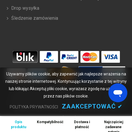
Drop wysyłka
Śledzenie zamówienia
Używamy plików cookie, aby zapewnić jak najlepsze wrażenia na
naszej stronie internetowej. Kontynuując korzystanie z tej witryny
lub klikając Akceptuj pliki cookie, wyrażasz zgodę na używanie
Copyright ©
2026
bateriabuy.pl
. Wszelkie prawa zastrzeżone.
przez nas plików cookie.
Wyznaczone znaki handlowe i marki są własnością ich właścicieli.
BateriaBuy.pl nie jest powiązany z żadnymi markami OEM. Wszystkie
ZAAKCEPTOWAĆ
✔
POLITYKA PRYWATNOŚCI
produkty na tej stronie są ogólnymi, nieoryginalnymi częściami
zamiennymi.
Opis
Kompatybilność
Dostawa i
Najczęściej
Wymienione nazwy marek i oznaczenia modeli mają jedynie na celu
produktu
płatność
zadawane
wykazanie zgodności tych produktów z różnymi urządzeniami.