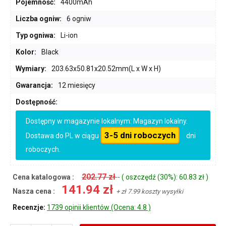
Pojemność:
4400mAh
Liczba ogniw:
6 ogniw
Typ ogniwa:
Li-ion
Kolor:
Black
Wymiary:
203.63x50.81x20.52mm(L x W x H)
Gwarancja:
12 miesięcy
Dostępność:
Dostępny w magazynie lokalnym: Magazyn lokalny.
3-5 dni roboczych
Dostawa do PL w ciągu
dni
roboczych.
202.77 zł
Cena katalogowa :
- ( oszczędź (30%): 60.83 zł )
141.94 zł
Nasza cena :
+ zł 7.99 koszty wysyłki
Recenzje:
1739 opinii klientów (Ocena: 4.8 )