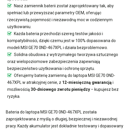
Nasz
zamiennik baterii
został zaprojektowany tak, aby
spełniać lub przewyższać parametry OEM, oferując
rzeczywistą pojemność i niezawodną moc w codziennym
użytkowaniu.
Każda bateria przechodzi szereg testów jakości i
kompatybilności, dzięki czemu jest w 100% dopasowana do
modeli MSI GE70 0ND-467XPL i działa bezproblemowo.
Solidna obudowa z wytrzymałego tworzywa sztucznego
oraz wielopoziomowe zabezpieczenia zapewniają
bezpieczeństwo użytkowania i ochronę sprzętu.
Oferujemy
baterię zamienną do laptopa MSI GE70 0ND-
467XPL
w atrakcyjnej cenie, z
12-miesięczną gwarancją
i
możliwością
30-dniowego zwrotu pieniędzy
– kupujesz bez
ryzyka.
Bateria do laptopa MSI GE70 0ND-467XPL
została
zaprojektowana z myślą o długiej, bezpiecznej i niezawodnej
pracy. Każdy akumulator jest dokładnie testowany i dopasowany