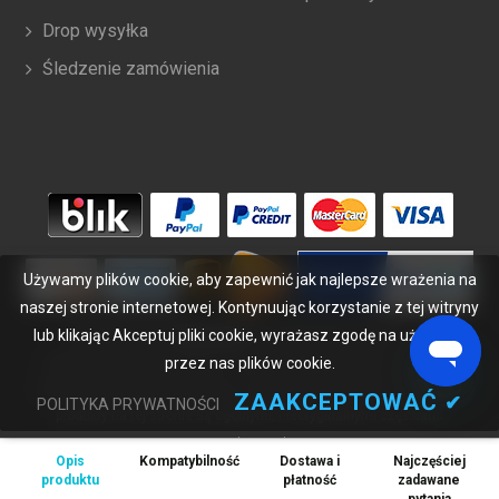
Drop wysyłka
Śledzenie zamówienia
Używamy plików cookie, aby zapewnić jak najlepsze wrażenia na
naszej stronie internetowej. Kontynuując korzystanie z tej witryny
lub klikając Akceptuj pliki cookie, wyrażasz zgodę na używanie
Copyright ©
2026
bateriabuy.pl
. Wszelkie prawa zastrzeżone.
przez nas plików cookie.
Wyznaczone znaki handlowe i marki są własnością ich właścicieli.
BateriaBuy.pl nie jest powiązany z żadnymi markami OEM. Wszystkie
ZAAKCEPTOWAĆ
✔
POLITYKA PRYWATNOŚCI
produkty na tej stronie są ogólnymi, nieoryginalnymi częściami
zamiennymi.
Opis
Kompatybilność
Dostawa i
Najczęściej
Wymienione nazwy marek i oznaczenia modeli mają jedynie na celu
produktu
płatność
zadawane
wykazanie zgodności tych produktów z różnymi urządzeniami.