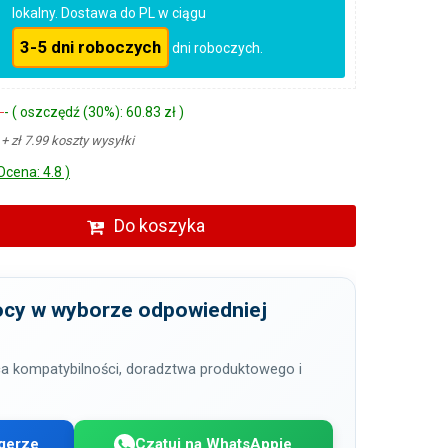
lokalny. Dostawa do PL w ciągu
3-5 dni roboczych
dni roboczych.
ł
- ( oszczędź (30%): 60.83 zł )
ł
+ zł 7.99 koszty wysyłki
Ocena: 4.8 )
Do koszyka
cy w wyborze odpowiedniej
a kompatybilności, doradztwa produktowego i
gerze
Czatuj na WhatsAppie