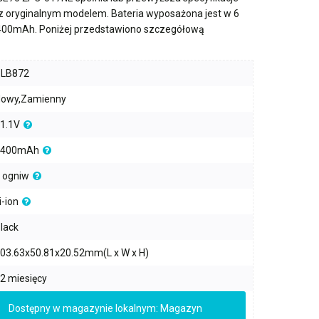
 z oryginalnym modelem. Bateria wyposażona jest w
6
400mAh
. Poniżej przedstawiono szczegółową
PLB872
owy,Zamienny
1.1V
4400mAh
 ogniw
i-ion
lack
03.63x50.81x20.52mm(L x W x H)
2 miesięcy
Dostępny w magazynie lokalnym: Magazyn