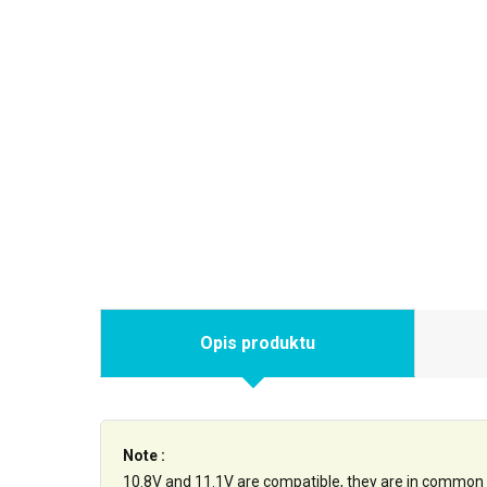
Opis produktu
Note :
10.8V and 11.1V are compatible, they are in common 