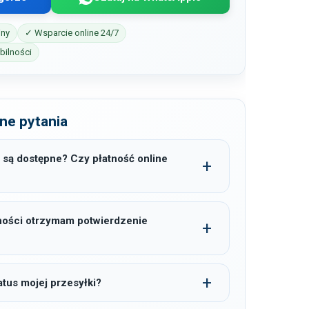
iny
✓ Wsparcie online 24/7
ilności
ne pytania
 są dostępne? Czy płatność online
ności otrzymam potwierdzenie
tus mojej przesyłki?