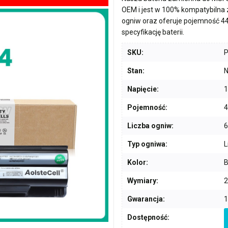
OEM i jest w 100% kompatybilna
ogniw
oraz oferuje pojemność
4
specyfikację baterii.
SKU:
Stan:
N
Napięcie:
1
Pojemność:
Liczba ogniw:
6
Typ ogniwa:
L
Kolor:
B
Wymiary:
2
Gwarancja:
1
Dostępność: