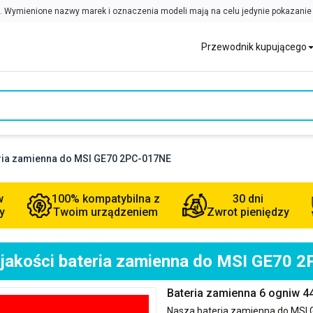
Przewodnik kupującego
eria zamienna do MSI GE70 2PC-017NE
w
100% kompatybilna z
30 dni
y
Twoim urządzeniem
Zwrot pieniędzy
 jakości bateria zamienna do MSI GE70 
Bateria zamienna 6 ogniw 
Nasza bateria zamienna do
MSI 