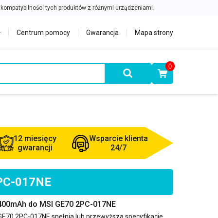
Centrum pomocy
Gwarancja
Mapa strony
0
12 miesięcy
Wsparcie klienta
gwarancji
24/7
2PC-017NE
4400mAh do MSI GE70 2PC-017NE
GE70 2PC-017NE
spełnia lub przewyższa specyfikacje