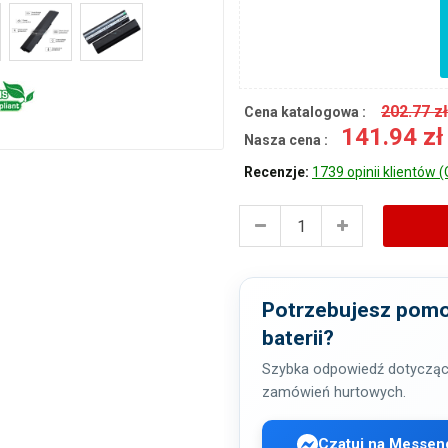
202.77 z
Cena katalogowa :
141.94 z
Nasza cena :
Recenzje:
1739 opinii klientów (
Potrzebujesz pomo
baterii?
Szybka odpowiedź dotycząc
zamówień hurtowych.
Czatuj na Messen