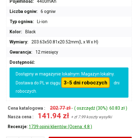
Pojemność:
4400mAh
Liczba ogniw:
6 ogniw
Typ ogniwa:
Li-ion
Kolor:
Black
Wymiary:
203.63x50.81x20.52mm(L x W x H)
Gwarancja:
12 miesięcy
Dostępność:
Dostępny w magazynie lokalnym: Magazyn lokalny.
3-5 dni roboczych
Dostawa do PL w ciągu
dni
roboczych.
202.77 zł
Cena katalogowa :
- ( oszczędź (30%): 60.83 zł )
141.94 zł
Nasza cena :
+ zł 7.99 koszty wysyłki
Recenzje:
1739 opinii klientów (Ocena: 4.8 )