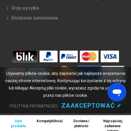
Drop wysyłka
Śledzenie zamówienia
Używamy plików cookie, aby zapewnić jak najlepsze wrażenia na
naszej stronie internetowej. Kontynuując korzystanie z tej witryny
lub klikając Akceptuj pliki cookie, wyrażasz zgodę na używanie
Copyright ©
2026
bateriabuy.pl
. Wszelkie prawa zastrzeżone.
przez nas plików cookie.
Wyznaczone znaki handlowe i marki są własnością ich właścicieli.
BateriaBuy.pl nie jest powiązany z żadnymi markami OEM. Wszystkie
ZAAKCEPTOWAĆ
✔
POLITYKA PRYWATNOŚCI
produkty na tej stronie są ogólnymi, nieoryginalnymi częściami
zamiennymi.
Opis
Kompatybilność
Dostawa i
Najczęściej
Wymienione nazwy marek i oznaczenia modeli mają jedynie na celu
produktu
płatność
zadawane
wykazanie zgodności tych produktów z różnymi urządzeniami.