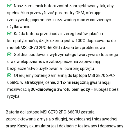
Nasz
zamiennik baterii
został zaprojektowany tak, aby
spełniać lub przewyższać parametry OEM, oferując
rzeczywistą pojemność i niezawodną moc w codziennym
użytkowaniu.
Każda bateria przechodzi szereg testów jakości i
kompatybilności, dzięki czemu jest w 100% dopasowana do
modeli MSI GE70 2PC-668RU i działa bezproblemowo.
Solidna obudowa z wytrzymałego tworzywa sztucznego
oraz wielopoziomowe zabezpieczenia zapewniają
bezpieczeństwo użytkowania i ochronę sprzętu.
Oferujemy
baterię zamienną do laptopa MSI GE70 2PC-
668RU
w atrakcyjnej cenie, z
12-miesięczną gwarancją
i
możliwością
30-dniowego zwrotu pieniędzy
– kupujesz bez
ryzyka.
Bateria do laptopa MSI GE70 2PC-668RU
została
zaprojektowana z myślą o długiej, bezpiecznej i niezawodnej
pracy. Każdy akumulator jest dokładnie testowany i dopasowany