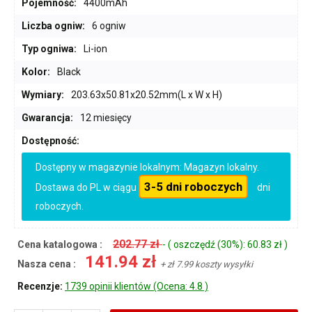
Pojemność:
4400mAh
Liczba ogniw:
6 ogniw
Typ ogniwa:
Li-ion
Kolor:
Black
Wymiary:
203.63x50.81x20.52mm(L x W x H)
Gwarancja:
12 miesięcy
Dostępność:
Dostępny w magazynie lokalnym: Magazyn lokalny.
3-5 dni roboczych
Dostawa do PL w ciągu
dni
roboczych.
202.77 zł
Cena katalogowa :
- ( oszczędź (30%): 60.83 zł )
141.94 zł
Nasza cena :
+ zł 7.99 koszty wysyłki
Recenzje:
1739 opinii klientów (Ocena: 4.8 )