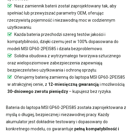
Nasz
zamiennik baterii
został zaprojektowany tak, aby
spełniać lub przewyższać parametry OEM, oferując
rzeczywistą pojemność i niezawodną moc w codziennym
użytkowaniu.
Każda bateria przechodzi szereg testów jakości i
kompatybilności, dzięki czemu jest w 100% dopasowana do
modeli MSI GP60-2PEI585 i działa bezproblemowo.
Solidna obudowa z wytrzymałego tworzywa sztucznego
oraz wielopoziomowe zabezpieczenia zapewniają
bezpieczeństwo użytkowania i ochronę sprzętu.
Oferujemy
baterię zamienną do laptopa MSI GP60-2PEI585
w atrakcyjnej cenie, z
12-miesięczną gwarancją
i możliwością
30-dniowego zwrotu pieniędzy
– kupujesz bez ryzyka.
Bateria do laptopa MSI GP60-2PEI585
została zaprojektowana z
myślą o długiej, bezpiecznej i niezawodnej pracy. Każdy
akumulator jest dokładnie testowany i dopasowany do
konkretnego modelu, co gwarantuje
pełną kompatybilność i