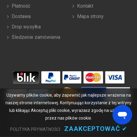
Płatność
Kontakt
Dostawa
Mapa strony
Drop wysyłka
Śledzenie zamówienia
Używamy plików cookie, aby zapewnić jak najlepsze wrażenia na
naszej stronie internetowej. Kontynuując korzystanie z tej witryny
lub klikając Akceptuj pliki cookie, wyrażasz zgodę na używanie
Copyright ©
2026
bateriabuy.pl
. Wszelkie prawa zastrzeżone.
przez nas plików cookie.
Wyznaczone znaki handlowe i marki są własnością ich właścicieli.
BateriaBuy.pl nie jest powiązany z żadnymi markami OEM. Wszystkie
ZAAKCEPTOWAĆ
✔
POLITYKA PRYWATNOŚCI
produkty na tej stronie są ogólnymi, nieoryginalnymi częściami