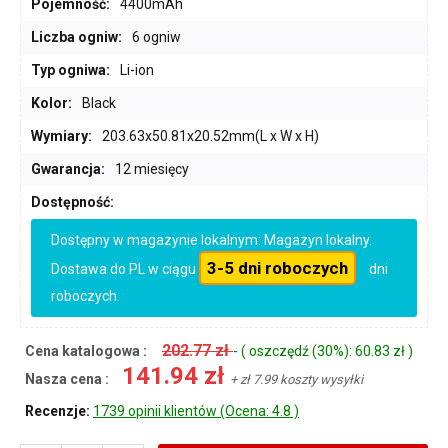
Pojemność:
4400mAh
Liczba ogniw:
6 ogniw
Typ ogniwa:
Li-ion
Kolor:
Black
Wymiary:
203.63x50.81x20.52mm(L x W x H)
Gwarancja:
12 miesięcy
Dostępność:
Dostępny w magazynie lokalnym: Magazyn lokalny.
3-5 dni roboczych
Dostawa do PL w ciągu
dni
roboczych.
202.77 zł
Cena katalogowa :
- ( oszczędź (30%): 60.83 zł )
141.94 zł
Nasza cena :
+ zł 7.99 koszty wysyłki
Recenzje:
1739 opinii klientów (Ocena: 4.8 )