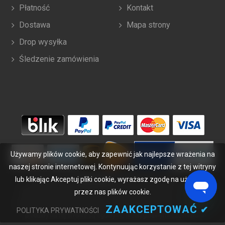
Płatność
Kontakt
Dostawa
Mapa strony
Drop wysyłka
Śledzenie zamówienia
Używamy plików cookie, aby zapewnić jak najlepsze wrażenia na
naszej stronie internetowej. Kontynuując korzystanie z tej witryny
lub klikając Akceptuj pliki cookie, wyrażasz zgodę na używanie
Copyright ©
2026
bateriabuy.pl
. Wszelkie prawa zastrzeżone.
przez nas plików cookie.
Wyznaczone znaki handlowe i marki są własnością ich właścicieli.
BateriaBuy.pl nie jest powiązany z żadnymi markami OEM. Wszystkie
ZAAKCEPTOWAĆ
✔
POLITYKA PRYWATNOŚCI
produkty na tej stronie są ogólnymi, nieoryginalnymi częściami