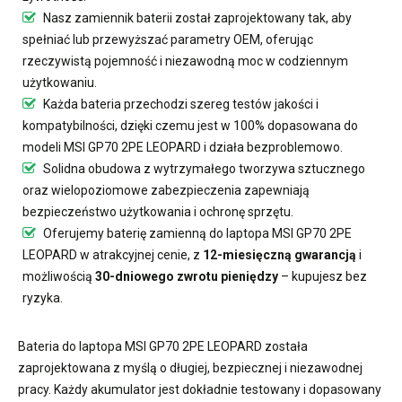
Nasz
zamiennik baterii
został zaprojektowany tak, aby
spełniać lub przewyższać parametry OEM, oferując
rzeczywistą pojemność i niezawodną moc w codziennym
użytkowaniu.
Każda bateria przechodzi szereg testów jakości i
kompatybilności, dzięki czemu jest w 100% dopasowana do
modeli MSI GP70 2PE LEOPARD i działa bezproblemowo.
Solidna obudowa z wytrzymałego tworzywa sztucznego
oraz wielopoziomowe zabezpieczenia zapewniają
bezpieczeństwo użytkowania i ochronę sprzętu.
Oferujemy
baterię zamienną do laptopa MSI GP70 2PE
LEOPARD
w atrakcyjnej cenie, z
12-miesięczną gwarancją
i
możliwością
30-dniowego zwrotu pieniędzy
– kupujesz bez
ryzyka.
Bateria do laptopa MSI GP70 2PE LEOPARD
została
zaprojektowana z myślą o długiej, bezpiecznej i niezawodnej
pracy. Każdy akumulator jest dokładnie testowany i dopasowany