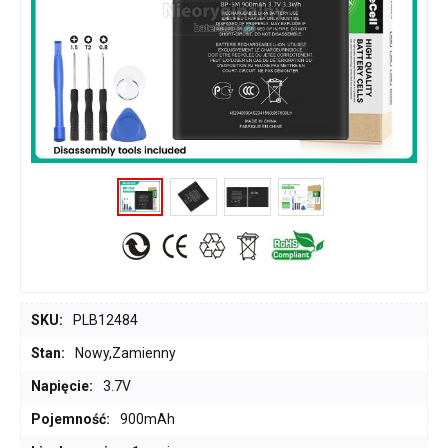
SKU:
PLB12484
Stan:
Nowy,Zamienny
Napięcie:
3.7V
Pojemność:
900mAh