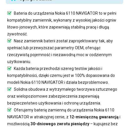
Bateria do urządzenia Nokia 6110 NAVIGATOR
to w pełni
kompatybilny zamiennik, wykonany z wysokiej jakości ogniw
litowo-jonowych, które zapewniają stabilną pracę i długą
żywotność.
Nasz
zamiennik baterii
został zaprojektowany tak, aby
spełniać lub przewyższać parametry OEM, oferując
rzeczywistą pojemność i niezawodną moc w codziennym
użytkowaniu.
Każda bateria przechodzi szereg testów jakości i
kompatybilności, dzięki czemu jest w 100% dopasowana do
modeli Nokia 6110 NAVIGATOR i działa bezproblemowo.
Solidna obudowa z wytrzymałego tworzywa sztucznego
oraz wielopoziomowe zabezpieczenia zapewniają
bezpieczeństwo użytkowania i ochronę urządzenia.
Oferujemy
baterię zamienną do urządzenia Nokia 6110
NAVIGATOR
w atrakcyjnej cenie, z
12-miesięczną gwarancją
i
możliwością
30-dniowego zwrotu pieniędzy
– kupujesz bez