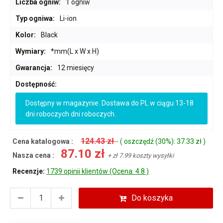
Liczba ogniw:
1 ogniw
Typ ogniwa:
Li-ion
Kolor:
Black
Wymiary:
*mm(L x W x H)
Gwarancja:
12 miesięcy
Dostępność:
Dostępny w magazynie. Dostawa do PL w ciągu 13-18
dni roboczych dni roboczych.
124.43 zł
Cena katalogowa :
- ( oszczędź (30%): 37.33 zł )
87.10 zł
Nasza cena :
+ zł 7.99 koszty wysyłki
Recenzje:
1739 opinii klientów (Ocena: 4.8 )
Do koszyka