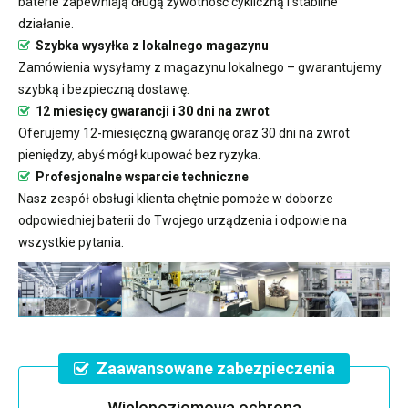
baterie zapewniają długą żywotność cykliczną i stabilne
działanie.
Szybka wysyłka z lokalnego magazynu
Zamówienia wysyłamy z magazynu lokalnego – gwarantujemy
szybką i bezpieczną dostawę.
12 miesięcy gwarancji i 30 dni na zwrot
Oferujemy 12-miesięczną gwarancję oraz 30 dni na zwrot
pieniędzy, abyś mógł kupować bez ryzyka.
Profesjonalne wsparcie techniczne
Nasz zespół obsługi klienta chętnie pomoże w doborze
odpowiedniej baterii do Twojego urządzenia i odpowie na
wszystkie pytania.
Zaawansowane zabezpieczenia
Wielopoziomowa ochrona