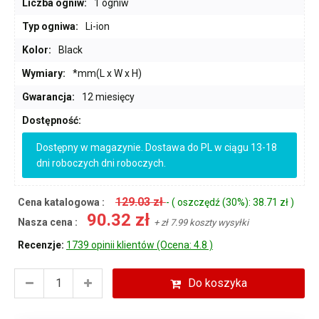
Liczba ogniw:
1 ogniw
Typ ogniwa:
Li-ion
Kolor:
Black
Wymiary:
*mm(L x W x H)
Gwarancja:
12 miesięcy
Dostępność:
Dostępny w magazynie. Dostawa do PL w ciągu 13-18
dni roboczych dni roboczych.
129.03 zł
Cena katalogowa :
- ( oszczędź (30%): 38.71 zł )
90.32 zł
Nasza cena :
+ zł 7.99 koszty wysyłki
Recenzje:
1739 opinii klientów (Ocena: 4.8 )
Do koszyka