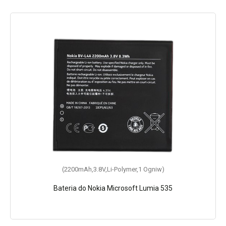
(2200mAh,3.8V,Li-Polymer,1 Ogniw)
(2200mAh,3.8V,Li-Polymer,1 Ogniw)
Bateria do Nokia Microsoft Lumia 535
Bateria do Nokia BL-L4A