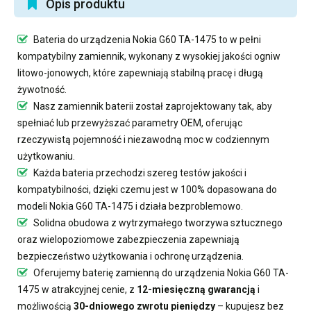
Opis produktu
Bateria do urządzenia Nokia G60 TA-1475
to w pełni
kompatybilny zamiennik, wykonany z wysokiej jakości ogniw
litowo-jonowych, które zapewniają stabilną pracę i długą
żywotność.
Nasz
zamiennik baterii
został zaprojektowany tak, aby
spełniać lub przewyższać parametry OEM, oferując
rzeczywistą pojemność i niezawodną moc w codziennym
użytkowaniu.
Każda bateria przechodzi szereg testów jakości i
kompatybilności, dzięki czemu jest w 100% dopasowana do
modeli Nokia G60 TA-1475 i działa bezproblemowo.
Solidna obudowa z wytrzymałego tworzywa sztucznego
oraz wielopoziomowe zabezpieczenia zapewniają
bezpieczeństwo użytkowania i ochronę urządzenia.
Oferujemy
baterię zamienną do urządzenia Nokia G60 TA-
1475
w atrakcyjnej cenie, z
12-miesięczną gwarancją
i
możliwością
30-dniowego zwrotu pieniędzy
– kupujesz bez