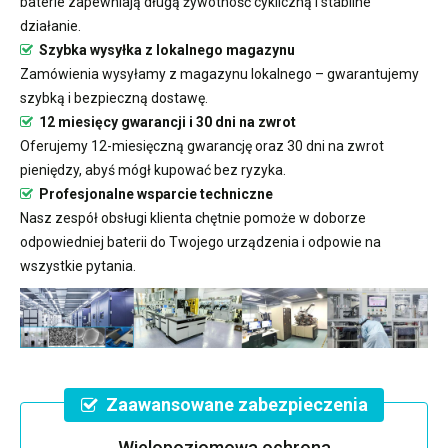
baterie zapewniają długą żywotność cykliczną i stabilne
działanie.
Szybka wysyłka z lokalnego magazynu
Zamówienia wysyłamy z magazynu lokalnego – gwarantujemy
szybką i bezpieczną dostawę.
12 miesięcy gwarancji i 30 dni na zwrot
Oferujemy 12-miesięczną gwarancję oraz 30 dni na zwrot
pieniędzy, abyś mógł kupować bez ryzyka.
Profesjonalne wsparcie techniczne
Nasz zespół obsługi klienta chętnie pomoże w doborze
odpowiedniej baterii do Twojego urządzenia i odpowie na
wszystkie pytania.
Zaawansowane zabezpieczenia
Wielopoziomowa ochrona