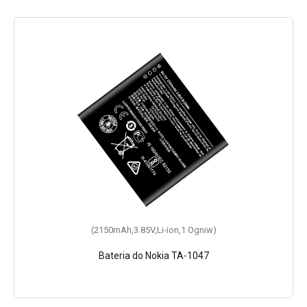
(2150mAh,3.85V,Li-ion,1 Ogniw)
Bateria do Nokia TA-1047