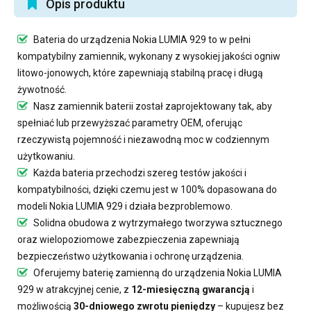
Opis produktu
Bateria do urządzenia Nokia LUMIA 929
to w pełni
kompatybilny zamiennik, wykonany z wysokiej jakości ogniw
litowo-jonowych, które zapewniają stabilną pracę i długą
żywotność.
Nasz
zamiennik baterii
został zaprojektowany tak, aby
spełniać lub przewyższać parametry OEM, oferując
rzeczywistą pojemność i niezawodną moc w codziennym
użytkowaniu.
Każda bateria przechodzi szereg testów jakości i
kompatybilności, dzięki czemu jest w 100% dopasowana do
modeli Nokia LUMIA 929 i działa bezproblemowo.
Solidna obudowa z wytrzymałego tworzywa sztucznego
oraz wielopoziomowe zabezpieczenia zapewniają
bezpieczeństwo użytkowania i ochronę urządzenia.
Oferujemy
baterię zamienną do urządzenia Nokia LUMIA
929
w atrakcyjnej cenie, z
12-miesięczną gwarancją
i
możliwością
30-dniowego zwrotu pieniędzy
– kupujesz bez