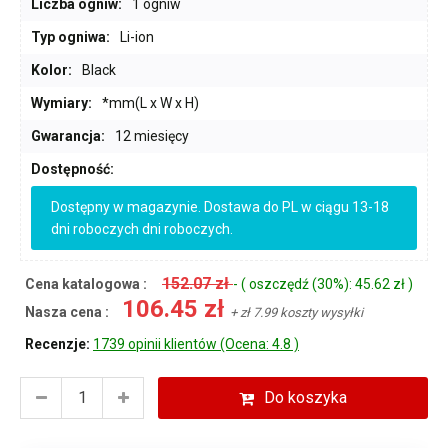
Liczba ogniw:
1 ogniw
Typ ogniwa:
Li-ion
Kolor:
Black
Wymiary:
*mm(L x W x H)
Gwarancja:
12 miesięcy
Dostępność:
Dostępny w magazynie. Dostawa do PL w ciągu 13-18
dni roboczych dni roboczych.
152.07 zł
Cena katalogowa :
- ( oszczędź (30%): 45.62 zł )
106.45 zł
Nasza cena :
+ zł 7.99 koszty wysyłki
Recenzje:
1739 opinii klientów (Ocena: 4.8 )
Do koszyka