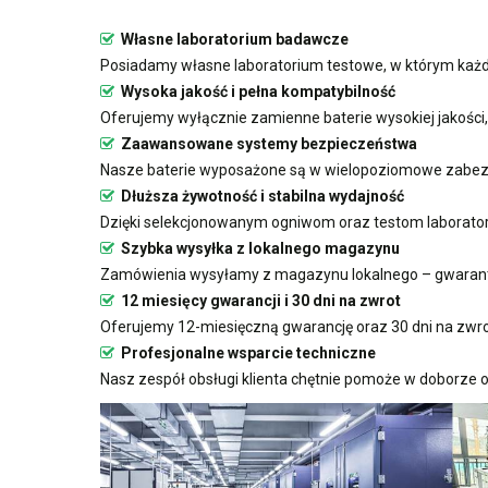
Własne laboratorium badawcze
Posiadamy własne laboratorium testowe, w którym każda
Wysoka jakość i pełna kompatybilność
Oferujemy wyłącznie zamienne baterie wysokiej jakości
Zaawansowane systemy bezpieczeństwa
Nasze baterie wyposażone są w wielopoziomowe zabezp
Dłuższa żywotność i stabilna wydajność
Dzięki selekcjonowanym ogniwom oraz testom laboratoryj
Szybka wysyłka z lokalnego magazynu
Zamówienia wysyłamy z magazynu lokalnego – gwarant
12 miesięcy gwarancji i 30 dni na zwrot
Oferujemy 12-miesięczną gwarancję oraz 30 dni na zwro
Profesjonalne wsparcie techniczne
Nasz zespół obsługi klienta chętnie pomoże w doborze o