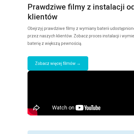
Prawdziwe filmy z instalacji o
klientów
Obejrzyj prawdziwe filmy z wymiany baterii udostępnion
przez naszych klientów. Zobacz proces instalacji i wymi
baterię z większą pewnością.
Zobacz więcej filmów →