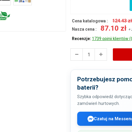
124.43 z
Cena katalogowa :
87.10 zł
Nasza cena :
+ 
Recenzje:
1739 opinii klientów (
Potrzebujesz pomo
baterii?
Szybka odpowiedź dotycząc
zamówień hurtowych.
Czatuj na Messen