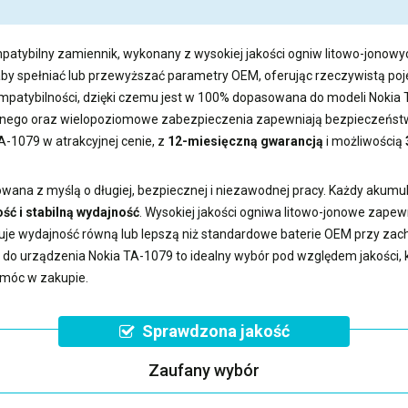
patybilny zamiennik, wykonany z wysokiej jakości ogniw litowo-jonowyc
aby spełniać lub przewyższać parametry OEM, oferując rzeczywistą 
kompatybilności, dzięki czemu jest w 100% dopasowana do modeli Nokia
ego oraz wielopoziomowe zabezpieczenia zapewniają bezpieczeństwo
TA-1079
w atrakcyjnej cenie, z
12-miesięczną gwarancją
i możliwością
wana z myślą o długiej, bezpiecznej i niezawodnej pracy. Każdy akumu
ść i stabilną wydajność
. Wysokiej jakości ogniwa litowo-jonowe zape
uje wydajność równą lub lepszą niż standardowe baterie OEM przy z
a do urządzenia Nokia TA-1079
to idealny wybór pod względem jakości, k
omóc w zakupie.
Sprawdzona jakość
Zaufany wybór