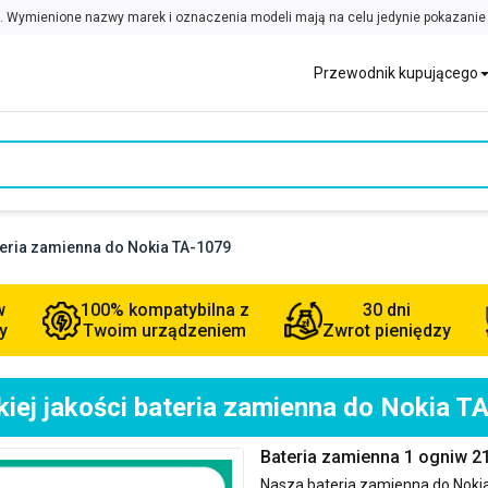
Przewodnik kupującego
teria zamienna do Nokia TA-1079
w
100% kompatybilna z
30 dni
y
Twoim urządzeniem
Zwrot pieniędzy
iej jakości bateria zamienna do Nokia T
Bateria zamienna 1 ogniw 
Nasza bateria zamienna do
Noki