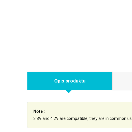
Opis produktu
Note :
3.8V and 4.2V are compatible, they are in common us