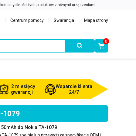
Centrum pomocy
Gwarancja
Mapa strony
0
12 miesięcy
Wsparcie klienta
gwarancji
24/7
A-1079
2150mAh do Nokia TA-1079
a TA-1079
spełnia lub przewyższa specyfikacje OEM i