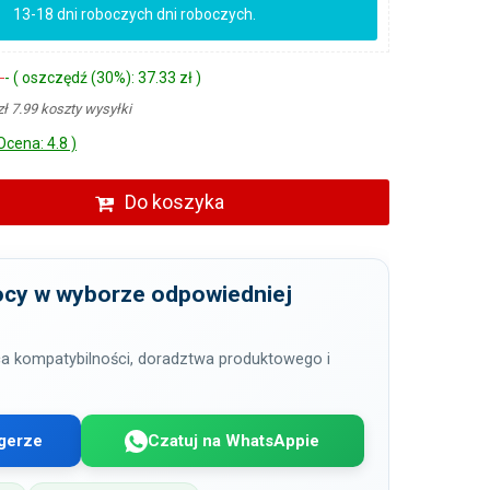
13-18 dni roboczych dni roboczych.
ł
- ( oszczędź (30%): 37.33 zł )
zł 7.99 koszty wysyłki
Ocena: 4.8 )
Do koszyka
cy w wyborze odpowiedniej
a kompatybilności, doradztwa produktowego i
gerze
Czatuj na WhatsAppie