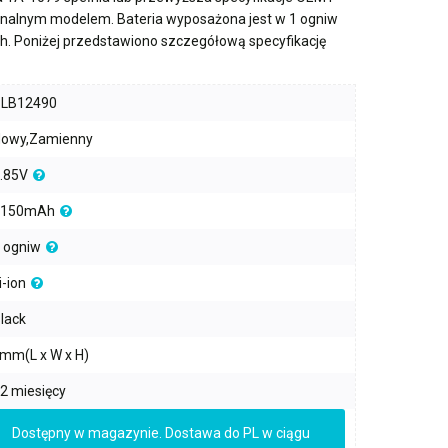
ginalnym modelem. Bateria wyposażona jest w
1 ogniw
h
. Poniżej przedstawiono szczegółową specyfikację
PLB12490
owy,Zamienny
.85V
2150mAh
 ogniw
i-ion
lack
mm(L x W x H)
2 miesięcy
Dostępny w magazynie. Dostawa do PL w ciągu