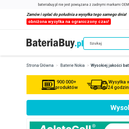
Zamów i opłać do południa a wysyłka tego samego dnia!
obniżona wysyłka na ograniczony czas!
Strona Główna
Baterie Nokia
Wysokiej jakości ba
900 000+
Wysyłka 
produktów
24 godzin
Wysok