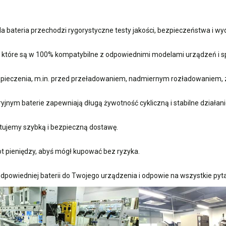
 bateria przechodzi rygorystyczne testy jakości, bezpieczeństwa i w
, które są w 100% kompatybilne z odpowiednimi modelami urządzeń i sp
ieczenia, m.in. przed przeładowaniem, nadmiernym rozładowaniem, 
nym baterie zapewniają długą żywotność cykliczną i stabilne działani
ujemy szybką i bezpieczną dostawę.
t pieniędzy, abyś mógł kupować bez ryzyka.
dpowiedniej baterii do Twojego urządzenia i odpowie na wszystkie pyta