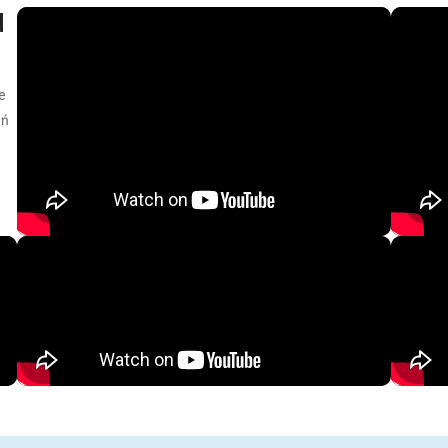
d
e
eń