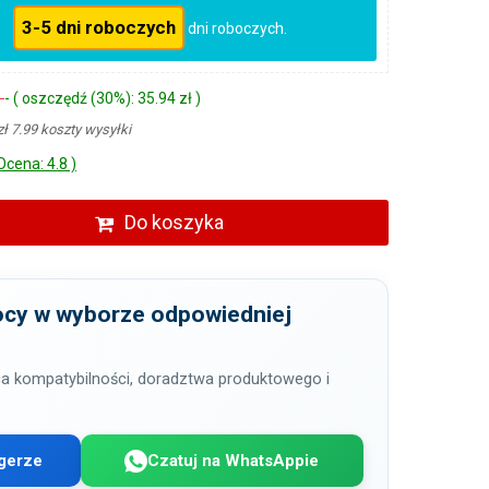
3-5 dni roboczych
dni roboczych.
ł
- ( oszczędź (30%): 35.94 zł )
zł 7.99 koszty wysyłki
Ocena: 4.8 )
Do koszyka
cy w wyborze odpowiedniej
a kompatybilności, doradztwa produktowego i
gerze
Czatuj na WhatsAppie