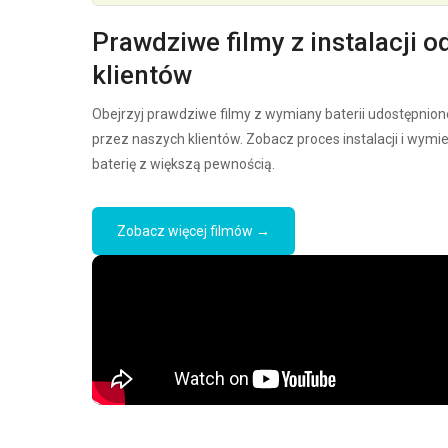
Prawdziwe filmy z instalacji o
klientów
Obejrzyj prawdziwe filmy z wymiany baterii udostępnion
przez naszych klientów. Zobacz proces instalacji i wymi
baterię z większą pewnością.
Zobacz więcej filmów →