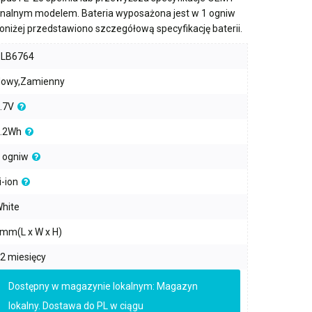
ginalnym modelem. Bateria wyposażona jest w
1 ogniw
Poniżej przedstawiono szczegółową specyfikację baterii.
PLB6764
owy,Zamienny
.7V
.2Wh
 ogniw
i-ion
hite
mm(L x W x H)
2 miesięcy
Dostępny w magazynie lokalnym: Magazyn
lokalny. Dostawa do PL w ciągu