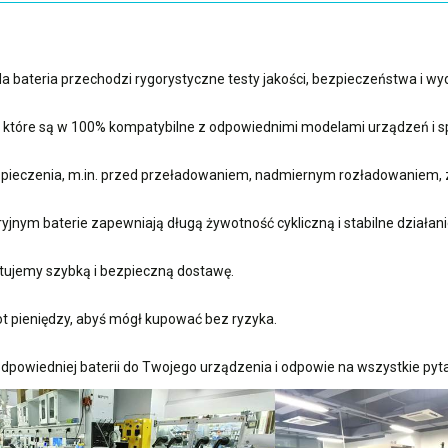
 bateria przechodzi rygorystyczne testy jakości, bezpieczeństwa i w
, które są w 100% kompatybilne z odpowiednimi modelami urządzeń i sp
ieczenia, m.in. przed przeładowaniem, nadmiernym rozładowaniem, 
nym baterie zapewniają długą żywotność cykliczną i stabilne działani
ujemy szybką i bezpieczną dostawę.
t pieniędzy, abyś mógł kupować bez ryzyka.
dpowiedniej baterii do Twojego urządzenia i odpowie na wszystkie pyta