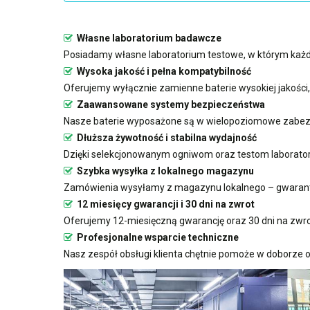
Własne laboratorium badawcze
Posiadamy własne laboratorium testowe, w którym każda
Wysoka jakość i pełna kompatybilność
Oferujemy wyłącznie zamienne baterie wysokiej jakości
Zaawansowane systemy bezpieczeństwa
Nasze baterie wyposażone są w wielopoziomowe zabezp
Dłuższa żywotność i stabilna wydajność
Dzięki selekcjonowanym ogniwom oraz testom laboratoryj
Szybka wysyłka z lokalnego magazynu
Zamówienia wysyłamy z magazynu lokalnego – gwarant
12 miesięcy gwarancji i 30 dni na zwrot
Oferujemy 12-miesięczną gwarancję oraz 30 dni na zwro
Profesjonalne wsparcie techniczne
Nasz zespół obsługi klienta chętnie pomoże w doborze o