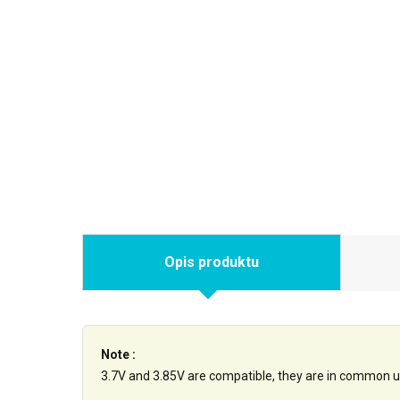
Opis produktu
Note :
3.7V and 3.85V are compatible, they are in common u