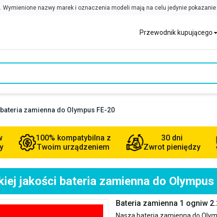
Przewodnik kupującego
 bateria zamienna do Olympus FE-20
w
100% kompatybilna z
30 dni
y
Twoim urządzeniem
Zwrot pieniędzy
iej jakości bateria zamienna do Olympus
Bateria zamienna 1 ogniw 2
Nasza bateria zamienna do
Olym