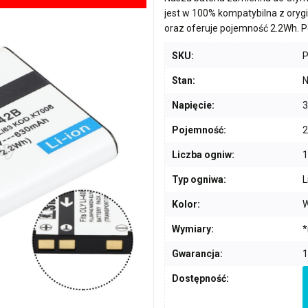
jest w 100% kompatybilna z ory
oraz oferuje pojemność
2.2Wh
. 
SKU:
Stan:
N
Napięcie:
3
Pojemność:
2
Liczba ogniw:
1
Typ ogniwa:
L
Kolor:
W
Wymiary:
*
Gwarancja:
1
Dostępność: