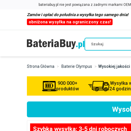
Zamów i opłać do południa a wysyłka tego samego dnia!
obniżona wysyłka na ograniczony czas!
Strona Główna
Baterie Olympus
Wysokiej jakości
900 000+
Wysyłka 
produktów
24 godzin
Wysok
Szybka wysyłka: 3-5 dni roboczych