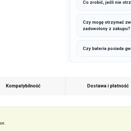
Co zrobić, jeśli nie o
Czy mogę otrzymać zwro
zadowolony z zakupu?
Czy bateria posiada gw
Kompatybilność
Dostawa i płatność
se.