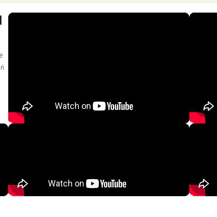
d
e
eń