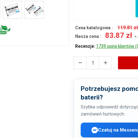
119.81 z
Cena katalogowa :
83.87 zł
Nasza cena :
+ 
Recenzje:
1739 opinii klientów (
Potrzebujesz pomo
baterii?
Szybka odpowiedź dotycząc
zamówień hurtowych.
Czatuj na Messen