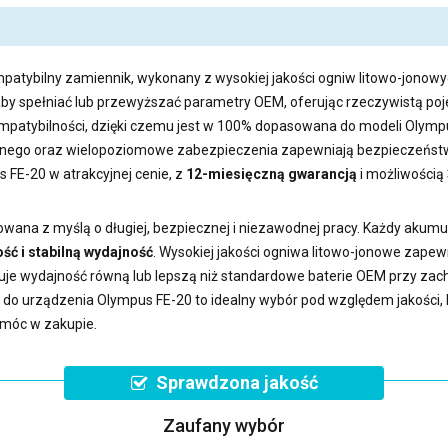
mpatybilny zamiennik, wykonany z wysokiej jakości ogniw litowo-jonowyc
aby spełniać lub przewyższać parametry OEM, oferując rzeczywistą 
kompatybilności, dzięki czemu jest w 100% dopasowana do modeli Olymp
ego oraz wielopoziomowe zabezpieczenia zapewniają bezpieczeństwo
s FE-20
w atrakcyjnej cenie, z
12-miesięczną gwarancją
i możliwością
wana z myślą o długiej, bezpiecznej i niezawodnej pracy. Każdy akumu
ść i stabilną wydajność
. Wysokiej jakości ogniwa litowo-jonowe zape
uje wydajność równą lub lepszą niż standardowe baterie OEM przy z
a do urządzenia Olympus FE-20
to idealny wybór pod względem jakości, k
omóc w zakupie.
Sprawdzona jakość
Zaufany wybór