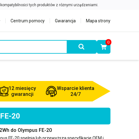
Centrum pomocy
Gwarancja
Mapa strony
0
12 miesięcy
Wsparcie klienta
gwarancji
24/7
 FE-20
.2Wh do Olympus FE-20
pus FE-20
spełnia lub przewyższa specyfikacje OEM i