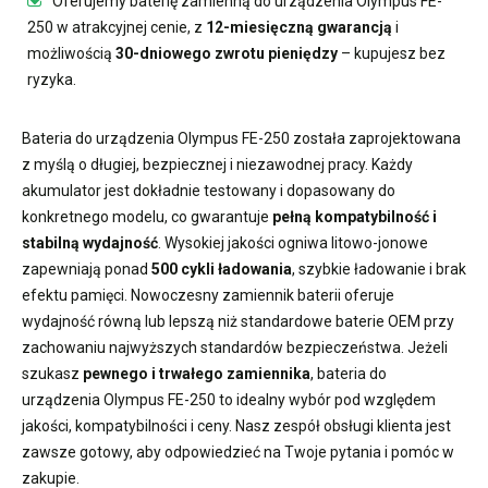
Oferujemy
baterię zamienną do urządzenia Olympus FE-
250
w atrakcyjnej cenie, z
12-miesięczną gwarancją
i
możliwością
30-dniowego zwrotu pieniędzy
– kupujesz bez
ryzyka.
Bateria do urządzenia Olympus FE-250
została zaprojektowana
z myślą o długiej, bezpiecznej i niezawodnej pracy. Każdy
akumulator jest dokładnie testowany i dopasowany do
konkretnego modelu, co gwarantuje
pełną kompatybilność i
stabilną wydajność
. Wysokiej jakości ogniwa litowo-jonowe
zapewniają ponad
500 cykli ładowania
, szybkie ładowanie i brak
efektu pamięci. Nowoczesny
zamiennik baterii
oferuje
wydajność równą lub lepszą niż standardowe baterie OEM przy
zachowaniu najwyższych standardów bezpieczeństwa. Jeżeli
szukasz
pewnego i trwałego zamiennika
,
bateria do
urządzenia Olympus FE-250
to idealny wybór pod względem
jakości, kompatybilności i ceny. Nasz zespół obsługi klienta jest
zawsze gotowy, aby odpowiedzieć na Twoje pytania i pomóc w
zakupie.