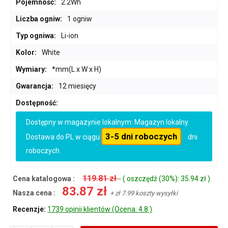
Pojemność:
2.2Wh
Liczba ogniw:
1 ogniw
Typ ogniwa:
Li-ion
Kolor:
White
Wymiary:
*mm(L x W x H)
Gwarancja:
12 miesięcy
Dostępność:
Dostępny w magazynie lokalnym: Magazyn lokalny.
3-5 dni roboczych
Dostawa do PL w ciągu
dni
roboczych.
119.81 zł
Cena katalogowa :
- ( oszczędź (30%): 35.94 zł )
83.87 zł
Nasza cena :
+ zł 7.99 koszty wysyłki
Recenzje:
1739 opinii klientów (Ocena: 4.8 )