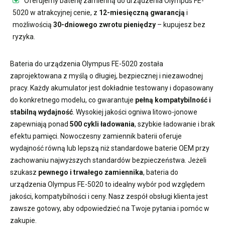
Oferujemy
baterię zamienną do urządzenia Olympus FE-
5020
w atrakcyjnej cenie, z
12-miesięczną gwarancją
i
możliwością
30-dniowego zwrotu pieniędzy
– kupujesz bez
ryzyka.
Bateria do urządzenia Olympus FE-5020
została
zaprojektowana z myślą o długiej, bezpiecznej i niezawodnej
pracy. Każdy akumulator jest dokładnie testowany i dopasowany
do konkretnego modelu, co gwarantuje
pełną kompatybilność i
stabilną wydajność
. Wysokiej jakości ogniwa litowo-jonowe
zapewniają ponad
500 cykli ładowania
, szybkie ładowanie i brak
efektu pamięci. Nowoczesny
zamiennik baterii
oferuje
wydajność równą lub lepszą niż standardowe baterie OEM przy
zachowaniu najwyższych standardów bezpieczeństwa. Jeżeli
szukasz
pewnego i trwałego zamiennika
,
bateria do
urządzenia Olympus FE-5020
to idealny wybór pod względem
jakości, kompatybilności i ceny. Nasz zespół obsługi klienta jest
zawsze gotowy, aby odpowiedzieć na Twoje pytania i pomóc w
zakupie.