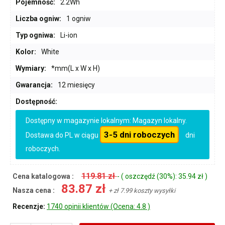
Pojemność:
2.2Wh
Liczba ogniw:
1 ogniw
Typ ogniwa:
Li-ion
Kolor:
White
Wymiary:
*mm(L x W x H)
Gwarancja:
12 miesięcy
Dostępność:
Dostępny w magazynie lokalnym: Magazyn lokalny.
3-5 dni roboczych
Dostawa do PL w ciągu
dni
roboczych.
119.81 zł
Cena katalogowa :
- ( oszczędź (30%): 35.94 zł )
83.87 zł
Nasza cena :
+ zł 7.99 koszty wysyłki
Recenzje:
1740 opinii klientów (Ocena: 4.8 )