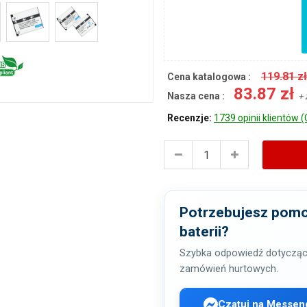
119.81 z
Cena katalogowa :
83.87 zł
Nasza cena :
+ 
Recenzje:
1739 opinii klientów (
Potrzebujesz pomo
baterii?
Szybka odpowiedź dotycząc
zamówień hurtowych.
Czatuj na Messen