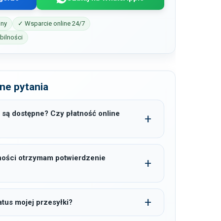
iny
✓ Wsparcie online 24/7
ilności
ne pytania
 są dostępne? Czy płatność online
ności otrzymam potwierdzenie
tus mojej przesyłki?