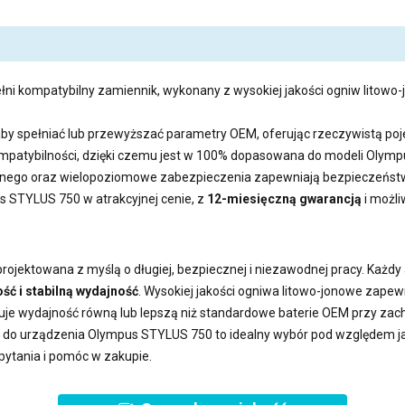
łni kompatybilny zamiennik, wykonany z wysokiej jakości ogniw litowo-j
aby spełniać lub przewyższać parametry OEM, oferując rzeczywistą 
kompatybilności, dzięki czemu jest w 100% dopasowana do modeli Olym
ego oraz wielopoziomowe zabezpieczenia zapewniają bezpieczeństwo
us STYLUS 750
w atrakcyjnej cenie, z
12-miesięczną gwarancją
i możl
rojektowana z myślą o długiej, bezpiecznej i niezawodnej pracy. Każd
ść i stabilną wydajność
. Wysokiej jakości ogniwa litowo-jonowe zape
uje wydajność równą lub lepszą niż standardowe baterie OEM przy z
a do urządzenia Olympus STYLUS 750
to idealny wybór pod względem jak
pytania i pomóc w zakupie.