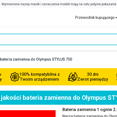
Przewodnik kupującego
i bateria zamienna do Olympus STYLUS 750
w
100% kompatybilna z
30 dni
y
Twoim urządzeniem
Zwrot pieniędzy
 jakości bateria zamienna do Olympus S
Bateria zamienna 1 ogniw 
Nasza bateria zamienna do
Olym