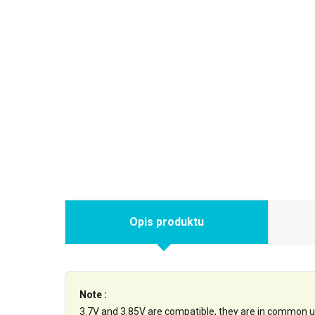
Opis produktu
Note :
3.7V and 3.85V are compatible, they are in common u