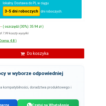
lokalny. Dostawa do PL w ciągu
3-5 dni roboczych
dni roboczych.
ł
- ( oszczędź (30%): 35.94 zł )
zł 7.99 koszty wysyłki
Ocena: 4.8 )
Do koszyka
cy w wyborze odpowiedniej
a kompatybilności, doradztwa produktowego i
gerze
Czatuj na WhatsAppie