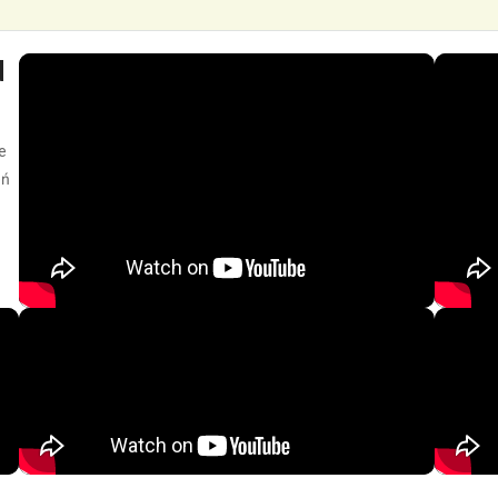
d
e
eń