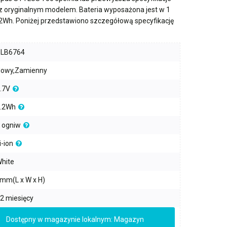
 z oryginalnym modelem. Bateria wyposażona jest w
1
.2Wh
. Poniżej przedstawiono szczegółową specyfikację
PLB6764
owy,Zamienny
.7V
.2Wh
 ogniw
i-ion
hite
mm(L x W x H)
2 miesięcy
Dostępny w magazynie lokalnym: Magazyn