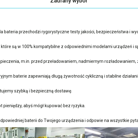
Zaufany wybór
 bateria przechodzi rygorystyczne testy jakości, bezpieczeństwa i w
, które są w 100% kompatybilne z odpowiednimi modelami urządzeń i sp
ieczenia, m.in. przed przeładowaniem, nadmiernym rozładowaniem, 
nym baterie zapewniają długą żywotność cykliczną i stabilne działani
ujemy szybką i bezpieczną dostawę.
t pieniędzy, abyś mógł kupować bez ryzyka.
dpowiedniej baterii do Twojego urządzenia i odpowie na wszystkie pyta