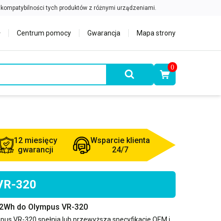
Centrum pomocy
Gwarancja
Mapa strony
0
12 miesięcy
Wsparcie klienta
gwarancji
24/7
 VR-320
2.2Wh do Olympus VR-320
pus VR-320
spełnia lub przewyższa specyfikacje OEM i