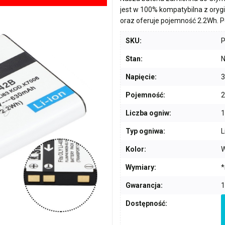
jest w 100% kompatybilna z ory
oraz oferuje pojemność
2.2Wh
. 
SKU:
Stan:
N
Napięcie:
3
Pojemność:
2
Liczba ogniw:
1
Typ ogniwa:
L
Kolor:
W
Wymiary:
*
Gwarancja:
1
Dostępność: