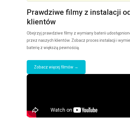
Prawdziwe filmy z instalacji o
klientów
Obejrzyj prawdziwe filmy z wymiany baterii udostępnion
przez naszych klientów. Zobacz proces instalacji i wymi
baterię z większą pewnością.
Zobacz więcej filmów →