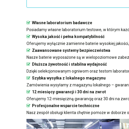
Własne laboratorium badawcze
Posiadamy własne laboratorium testowe, w którym każda
Wysoka jakość i pełna kompatybilność
Oferujemy wyłącznie zamienne baterie wysokiej jakości
Zaawansowane systemy bezpieczeństwa
Nasze baterie wyposażone są w wielopoziomowe zabezp
Dłuższa żywotność i stabilna wydajność
Dzięki selekcjonowanym ogniwom oraz testom laboratoryj
Szybka wysyłka z lokalnego magazynu
Zamówienia wysyłamy z magazynu lokalnego – gwarant
12 miesięcy gwarancji i 30 dni na zwrot
Oferujemy 12-miesięczną gwarancję oraz 30 dni na zwro
Profesjonalne wsparcie techniczne
Nasz zespół obsługi klienta chętnie pomoże w doborze o