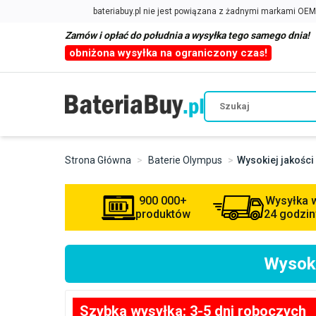
Zamów i opłać do południa a wysyłka tego samego dnia!
obniżona wysyłka na ograniczony czas!
Strona Główna
Baterie Olympus
Wysokiej jakośc
900 000+
Wysyłka 
produktów
24 godzin
Wysoki
Szybka wysyłka: 3-5 dni roboczych