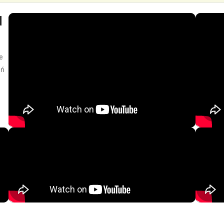
d
e
eń