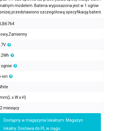
ginalnym modelem. Bateria wyposażona jest w
1 ogniw
Poniżej przedstawiono szczegółową specyfikację baterii.
PLB6764
owy,Zamienny
.7V
.2Wh
 ogniw
i-ion
hite
mm(L x W x H)
2 miesięcy
Dostępny w magazynie lokalnym: Magazyn
lokalny. Dostawa do PL w ciągu