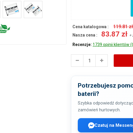
119.81 z
Cena katalogowa :
83.87 zł
Nasza cena :
+ 
Recenzje:
1739 opinii klientów (
Potrzebujesz pomo
baterii?
Szybka odpowiedź dotycząc
zamówień hurtowych.
Czatuj na Messen