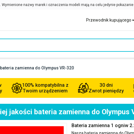
Przewodnik kupującego
i bateria zamienna do Olympus VR-320
w
100% kompatybilna z
30 dni
y
Twoim urządzeniem
Zwrot pieniędzy
ej jakości bateria zamienna do Olympus
Bateria zamienna 1 ogniw 
Nasza bateria zamienna do
Olym