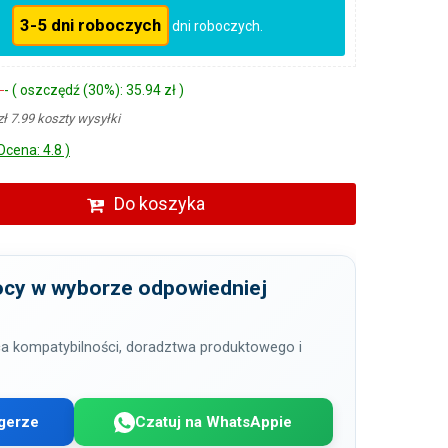
3-5 dni roboczych
dni roboczych.
ł
- ( oszczędź (30%): 35.94 zł )
zł 7.99 koszty wysyłki
Ocena: 4.8 )
Do koszyka
cy w wyborze odpowiedniej
a kompatybilności, doradztwa produktowego i
gerze
Czatuj na WhatsAppie