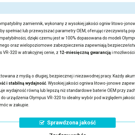
ompatybilny zamiennik, wykonany z wysokiej jakości ogniw litowo-jonow
aby spełniać lub przewyższać parametry OEM, oferując rzeczywistą 
kompatybilności, dzięki czemu jest w 100% dopasowana do modeli Olym
ego oraz wielopoziomowe zabezpieczenia zapewniają bezpieczeństwo
us VR-320
w atrakcyjnej cenie, z
12-miesięczną gwarancją
i możliwośc
towana z myślą o długiej, bezpiecznej i niezawodnej pracy. Każdy aku
ść i stabilną wydajność
. Wysokiej jakości ogniwa litowo-jonowe zape
uje wydajność równą lub lepszą niż standardowe baterie OEM przy z
a do urządzenia Olympus VR-320
to idealny wybór pod względem jakości,
omóc w zakupie.
Sprawdzona jakość