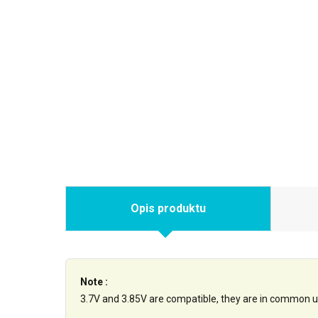
Opis produktu
Note :
3.7V and 3.85V are compatible, they are in common u