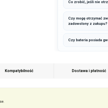
Co zrobić, jeśli nie o
Czy mogę otrzymać zwro
zadowolony z zakupu?
Czy bateria posiada gw
Kompatybilność
Dostawa i płatność
se.