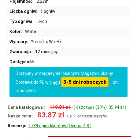
Pojemność:
2.2Wh
Liczba ogniw:
1 ogniw
Typ ogniwa:
Li-ion
Kolor:
White
Wymiary:
*mm(L x W x H)
Gwarancja:
12 miesięcy
Dostępność:
Dostępny w magazynie lokalnym: Magazyn lokalny.
3-5 dni roboczych
Dostawa do PL w ciągu
dni
roboczych.
119.81 zł
Cena katalogowa :
- ( oszczędź (30%): 35.94 zł )
83.87 zł
Nasza cena :
+ zł 7.99 koszty wysyłki
Recenzje:
1739 opinii klientów (Ocena: 4.8 )