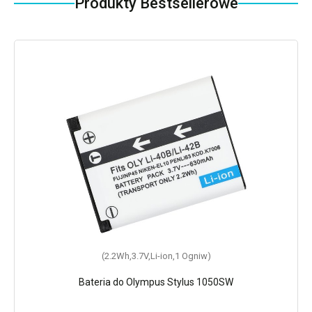
Produkty Bestsellerowe
(2.2Wh,3.7V,Li-ion,1 Ogniw)
Bateria do Olympus Stylus 1050SW