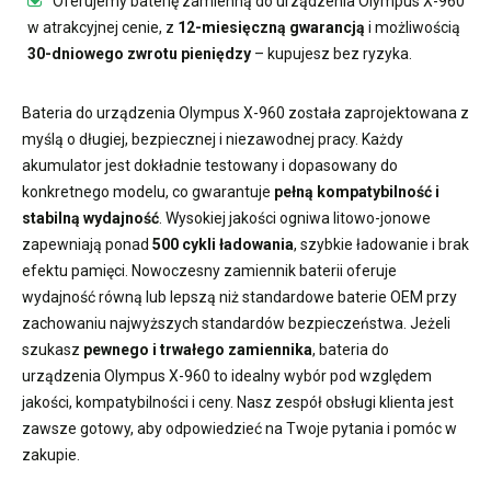
Oferujemy
baterię zamienną do urządzenia Olympus X-960
w atrakcyjnej cenie, z
12-miesięczną gwarancją
i możliwością
30-dniowego zwrotu pieniędzy
– kupujesz bez ryzyka.
Bateria do urządzenia Olympus X-960
została zaprojektowana z
myślą o długiej, bezpiecznej i niezawodnej pracy. Każdy
akumulator jest dokładnie testowany i dopasowany do
konkretnego modelu, co gwarantuje
pełną kompatybilność i
stabilną wydajność
. Wysokiej jakości ogniwa litowo-jonowe
zapewniają ponad
500 cykli ładowania
, szybkie ładowanie i brak
efektu pamięci. Nowoczesny
zamiennik baterii
oferuje
wydajność równą lub lepszą niż standardowe baterie OEM przy
zachowaniu najwyższych standardów bezpieczeństwa. Jeżeli
szukasz
pewnego i trwałego zamiennika
,
bateria do
urządzenia Olympus X-960
to idealny wybór pod względem
jakości, kompatybilności i ceny. Nasz zespół obsługi klienta jest
zawsze gotowy, aby odpowiedzieć na Twoje pytania i pomóc w
zakupie.