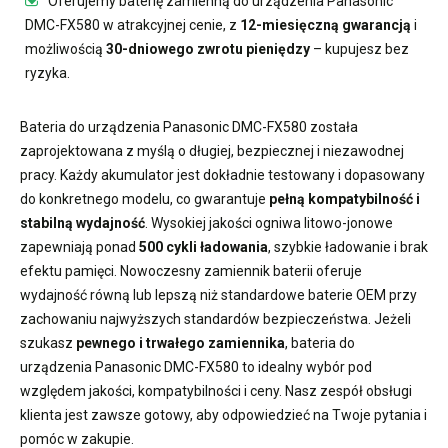
Oferujemy
baterię zamienną do urządzenia Panasonic
DMC-FX580
w atrakcyjnej cenie, z
12-miesięczną gwarancją
i
możliwością
30-dniowego zwrotu pieniędzy
– kupujesz bez
ryzyka.
Bateria do urządzenia Panasonic DMC-FX580
została
zaprojektowana z myślą o długiej, bezpiecznej i niezawodnej
pracy. Każdy akumulator jest dokładnie testowany i dopasowany
do konkretnego modelu, co gwarantuje
pełną kompatybilność i
stabilną wydajność
. Wysokiej jakości ogniwa litowo-jonowe
zapewniają ponad
500 cykli ładowania
, szybkie ładowanie i brak
efektu pamięci. Nowoczesny
zamiennik baterii
oferuje
wydajność równą lub lepszą niż standardowe baterie OEM przy
zachowaniu najwyższych standardów bezpieczeństwa. Jeżeli
szukasz
pewnego i trwałego zamiennika
,
bateria do
urządzenia Panasonic DMC-FX580
to idealny wybór pod
względem jakości, kompatybilności i ceny. Nasz zespół obsługi
klienta jest zawsze gotowy, aby odpowiedzieć na Twoje pytania i
pomóc w zakupie.