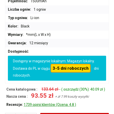
Pojemność:
1500mAh
Liczba ogniw:
1 ogniw
Typ ogniwa:
Li-ion
Kolor:
Black
Wymiary:
*mm(L x W x H)
Gwarancja:
12 miesięcy
Dostępność:
Dostępny w magazynie lokalnym: Magazyn lokalny.
3-5 dni roboczych
Dostawa do PL w ciągu
dni
roboczych.
133.64 zł
Cena katalogowa :
- ( oszczędź (30%): 40.09 zł )
93.55 zł
Nasza cena :
+ zł 7.99 koszty wysyłki
Recenzje:
1739 opinii klientów (Ocena: 4.8 )