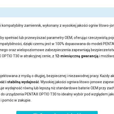
i kompatybilny zamiennik, wykonany z wysokiej jakości ogniw litowo-jon
aby spełniać lub przewyższać parametry OEM, oferując rzeczywistą 
kompatybilności, dzięki czemu jest w 100% dopasowana do modeli PENT
ego oraz wielopoziomowe zabezpieczenia zapewniają bezpieczeństwo
X OPTIO T30
w atrakcyjnej cenie, z
12-miesięczną gwarancją
i możliw
jektowana z myślą o długiej, bezpiecznej i niezawodnej pracy. Każdy 
ść i stabilną wydajność
. Wysokiej jakości ogniwa litowo-jonowe zape
uje wydajność równą lub lepszą niż standardowe baterie OEM przy z
a do urządzenia PENTAX OPTIO T30
to idealny wybór pod względem jakoś
 i pomóc w zakupie.