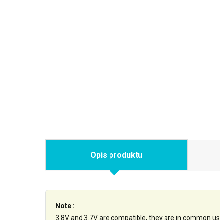
Opis produktu
Note :
3.8V and 3.7V are compatible, they are in common us